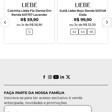
Calcinha Liebe Fio Dental Em
Sutiã Liebe Bojo Renda 503148
Renda 601757 Lavander
Dalia
Por:
Por:
R$ 59,90
R$ 99,90
ou 1x de R$ 56,90
ou 3x de R$ 33,30
G
42
44
46
FAÇA PARTE DA NOSSA FAMÍLIA
Inscreva-se para ter acesso exclusivo à venda
antecipada, novidades e promoções