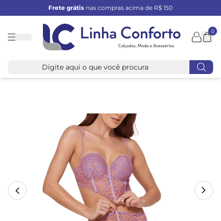
Frete grátis
nas compras acima de R$ 150
0
Linha
Conforto