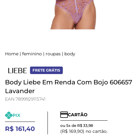
Home
|
feminino
|
roupas
|
body
FRETE GRÁTIS
Body Liebe Em Renda Com Bojo 606657
Lavander
EAN 7899929115741
CARTÃO
PIX
ou 5x de R$ 33,98
R$ 161,40
(R$ 169,90) no cartão.