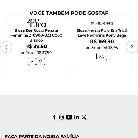
VOCÊ TAMBÉM PODE GOSTAR
Blusa Zee Rucci Regata
Blusa Hering Polo Em Tricô
Feminina Zr0900-023 C000
Leve Feminina K6ny Bege
Branco
Por:
R$ 169,90
Por:
R$ 39,90
ou 5x de R$ 33,98
ou 1x de R$ 37,90
XG
P
M
FAÇA PARTE DA NOSSA FAMÍLIA