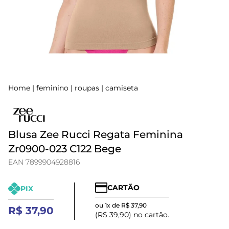
Home
|
feminino
|
roupas
|
camiseta
Blusa Zee Rucci Regata Feminina
Zr0900-023 C122 Bege
EAN 7899904928816
CARTÃO
PIX
ou 1x de R$ 37,90
R$ 37,90
(R$ 39,90) no cartão.