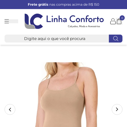
Frete grátis
nas compras acima de R$ 150
0
Linha
Conforto