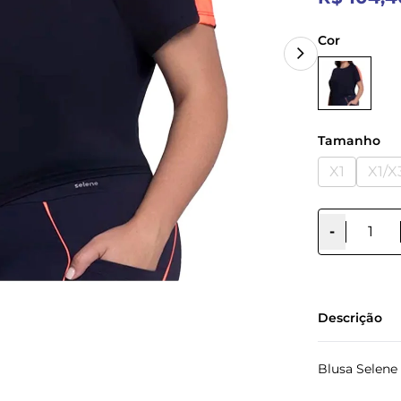
Cor
Tamanho
X1
X1/X
-
Descrição
Blusa Selene