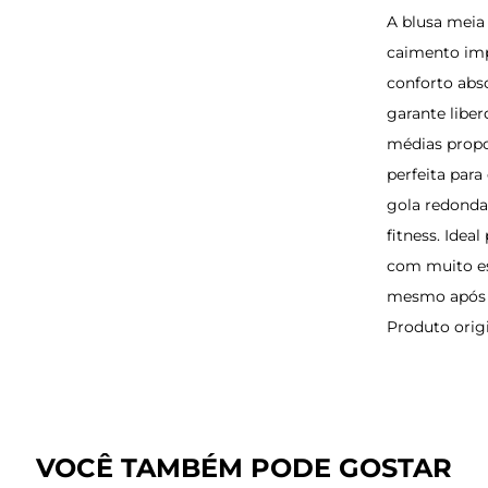
A blusa meia
caimento imp
conforto abs
garante libe
médias propo
perfeita para
gola redonda
fitness. Ide
com muito es
mesmo após l
Produto orig
VOCÊ TAMBÉM PODE GOSTAR