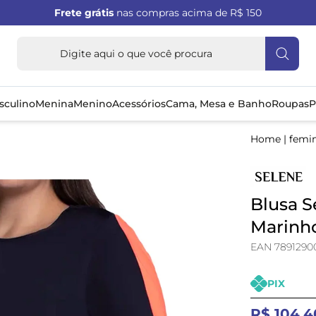
Frete grátis
nas compras acima de R$ 150
sculino
Menina
Menino
Acessórios
Cama, Mesa e Banho
Roupas
P
Home
|
femi
Blusa S
Marinh
EAN 7891290
PIX
R$ 104,4