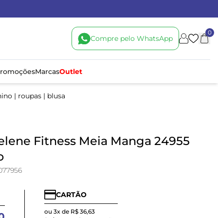
0
Compre pelo WhatsApp
romoções
Marcas
Outlet
nino
|
roupas
|
blusa
elene Fitness Meia Manga 24955
o
077956
CARTÃO
ou 3x de R$ 36,63
0