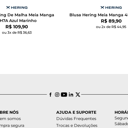
ring De Malha Meia Manga
Blusa Hering Meia Manga 4
H7A Azul Marinho
Por:
R$ 89,90
Por:
R$ 109,90
ou 2x de R$ 44,95
ou 3x de R$ 36,63
BRE NÓS
AJUDA E SUPORTE
HORÁ
Segund
em somos
Dúvidas Frequentes
Sábado
mpra segura
Trocas e Devoluções