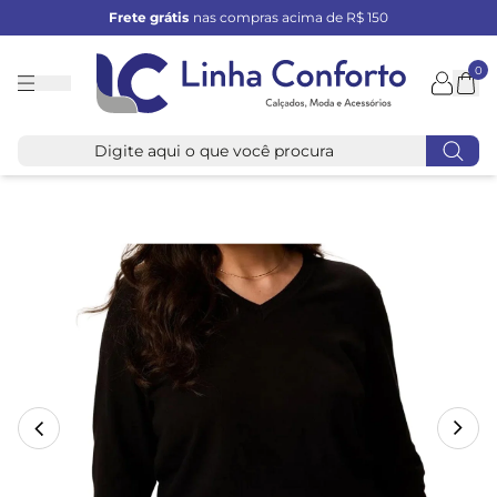
Frete grátis
nas compras acima de R$ 150
0
Linha
Conforto