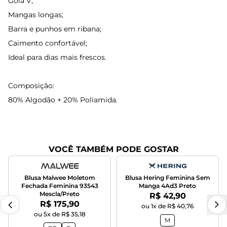
Gola V;
Mangas longas;
Barra e punhos em ribana;
Caimento confortável;
Ideal para dias mais frescos.
Composição:
80% Algodão + 20% Poliamida.
VOCÊ TAMBÉM PODE GOSTAR
Blusa Malwee Moletom
Blusa Hering Feminina Sem
Fechada Feminina 93543
Manga 4Ad3 Preto
Mescla/Preto
Por:
R$ 42,90
Por:
R$ 175,90
ou 1x de R$ 40,76
ou 5x de R$ 35,18
M