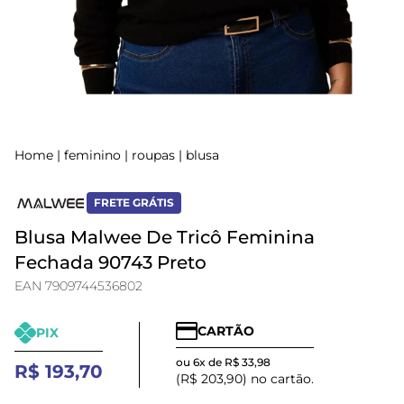
Home
|
feminino
|
roupas
|
blusa
FRETE GRÁTIS
Blusa Malwee De Tricô Feminina
Fechada 90743 Preto
EAN 7909744536802
CARTÃO
PIX
ou 6x de R$ 33,98
R$ 193,70
(R$ 203,90) no cartão.