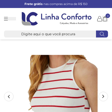
Frete grátis
nas compras acima de R$ 150
0
Linha
Conforto