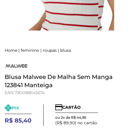
Home
|
feminino
|
roupas
|
blusa
Blusa Malwee De Malha Sem Manga
123841 Manteiga
EAN 7900188145674
CARTÃO
PIX
ou 2x de R$ 44,95
R$ 85,40
(R$ 89,90) no cartão.