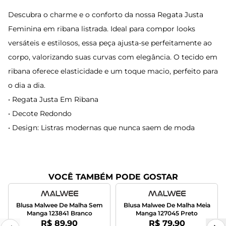
Descubra o charme e o conforto da nossa Regata Justa
Feminina em ribana listrada. Ideal para compor looks
versáteis e estilosos, essa peça ajusta-se perfeitamente ao
corpo, valorizando suas curvas com elegância. O tecido em
ribana oferece elasticidade e um toque macio, perfeito para
o dia a dia.
• Regata Justa Em Ribana
• Decote Redondo
• Design: Listras modernas que nunca saem de moda
VOCÊ TAMBÉM PODE GOSTAR
Blusa Malwee De Malha Sem
Blusa Malwee De Malha Meia
Manga 123841 Branco
Manga 127045 Preto
Por:
Por:
R$ 89,90
R$ 79,90