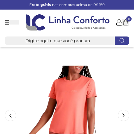
Frete grátis
nas compras acima de R$ 150
0
Linha
Conforto