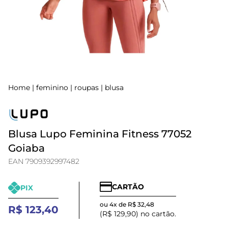
Home
|
feminino
|
roupas
|
blusa
Blusa Lupo Feminina Fitness 77052
Goiaba
EAN 7909392997482
CARTÃO
PIX
ou 4x de R$ 32,48
R$ 123,40
(R$ 129,90) no cartão.