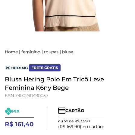
Home
|
feminino
|
roupas
|
blusa
FRETE GRÁTIS
Blusa Hering Polo Em Tricô Leve
Feminina K6ny Bege
EAN 7900290490037
CARTÃO
PIX
ou 5x de R$ 33,98
R$ 161,40
(R$ 169,90) no cartão.