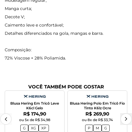
Modelagem regular;
Manga curta;
Decote V;
Caimento leve e confortável;
Detalhes diferenciados na gola, mangas e barra.
Composição:
72% Viscose + 28% Poliamida.
VOCÊ TAMBÉM PODE GOSTAR
Blusa Hering Em Tricô Leve
Blusa Hering Polo Em Tricô Fio
K6cl Gelo
Tinto K6lz Ocre
Por:
Por:
R$ 174,90
R$ 269,90
ou 5x de R$ 34,98
ou 8x de R$ 33,74
G
XG
XP
P
M
G