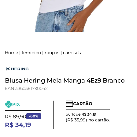
Home
|
feminino
|
roupas
|
camiseta
Blusa Hering Meia Manga 4Ez9 Branco
EAN 3360381790042
CARTÃO
PIX
ou 1x de R$ 34,19
R$ 89,90
-60%
(R$ 35,99) no cartão.
R$ 34,19