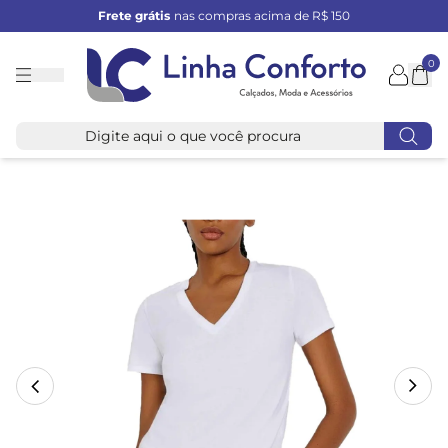
Frete grátis
nas compras acima de R$ 150
0
Linha
Conforto