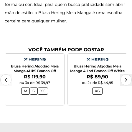
forma ou cor. Ideal para quem busca praticidade sem abrir
mão de estilo, a Blusa Hering Meia Manga é uma escolha
certeira para qualquer mulher.
VOCÊ TAMBÉM PODE GOSTAR
Blusa Hering Algodão Meia
Blusa Hering Algodão Meia
Manga 4Hb5 Branco Off
Manga 4Hbd Branco Off White
Por:
Por:
R$ 119,90
R$ 89,90
ou 3x de R$ 39,97
ou 2x de R$ 44,95
M
G
XG
XG