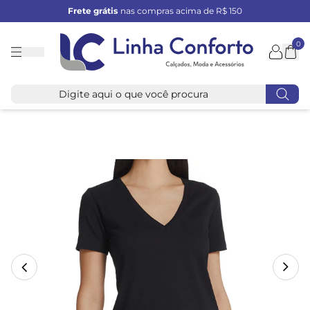
Frete grátis
nas compras acima de R$ 150
0
Linha
Conforto