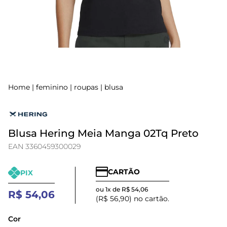
Home
|
feminino
|
roupas
|
blusa
Blusa Hering Meia Manga 02Tq Preto
EAN 3360459300029
CARTÃO
PIX
ou 1x de R$ 54,06
R$ 54,06
(R$ 56,90) no cartão.
Cor