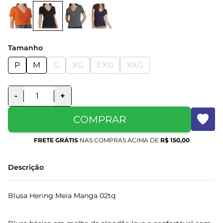
Tamanho
P
M
G
XG
EXG
XXG
-
+
COMPRAR
FRETE GRÁTIS
NAS COMPRAS ACIMA DE
R$ 150,00
Descrição
Blusa Hering Meia Manga 02tq