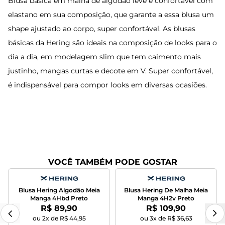
Blusa básica em malha de algodão leve e confortável com
elastano em sua composição, que garante a essa blusa um
shape ajustado ao corpo, super confortável. As blusas
básicas da Hering são ideais na composição de looks para o
dia a dia, em modelagem slim que tem caimento mais
justinho, mangas curtas e decote em V. Super confortável,
é indispensável para compor looks em diversas ocasiões.
VOCÊ TAMBÉM PODE GOSTAR
Blusa Hering Algodão Meia
Blusa Hering De Malha Meia
Manga 4Hbd Preto
Manga 4H2v Preto
Por:
Por:
R$ 89,90
R$ 109,90
ou 2x de R$ 44,95
ou 3x de R$ 36,63