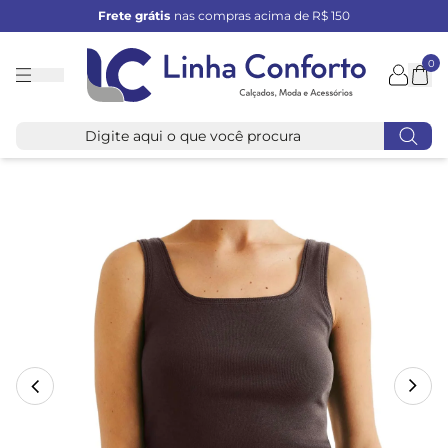
Frete grátis
nas compras acima de R$ 150
0
Linha
Conforto