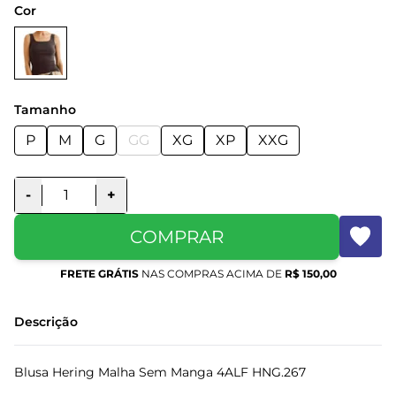
Cor
Tamanho
P
M
G
GG
XG
XP
XXG
-
+
COMPRAR
FRETE GRÁTIS
NAS COMPRAS ACIMA DE
R$ 150,00
Descrição
Blusa Hering Malha Sem Manga 4ALF HNG.267