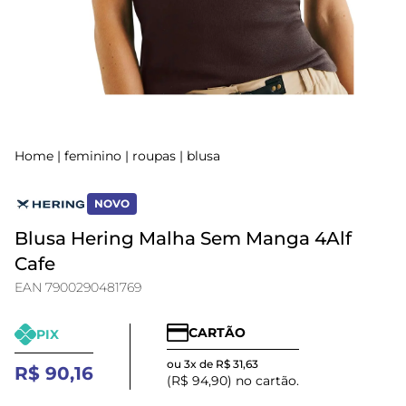
Home
|
feminino
|
roupas
|
blusa
NOVO
Blusa Hering Malha Sem Manga 4Alf
Cafe
EAN 7900290481769
CARTÃO
PIX
ou 3x de R$ 31,63
R$ 90,16
(R$ 94,90) no cartão.