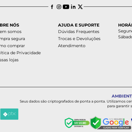
BRE NÓS
AJUDA E SUPORTE
HORÁ
Segund
em somos
Dúvidas Frequentes
Sábado
mpra segura
Trocas e Devoluções
mo comprar
Atendimento
ítica de Privacidade
sas lojas
AMBIENT
Seus dados são criptografados de ponta a ponta. Utilizamos ce
para garantir 