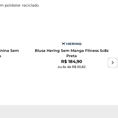
m poliéster reciclado.
minina Sem
Blusa Hering Sem Manga Fitness Sc8z
s
Preta
Por:
R$ 184,90
ou 6x de R$ 30,82