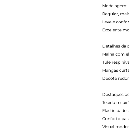
Modelagem:
Regular, mais
Leve e confor
Excelente mo
Detalhes da 
Malha com el
Tule respiráve
Mangas curta
Decote redo
Destaques do
Tecido respirá
Elasticidade
Conforto para
Visual moder