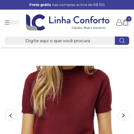
Frete grátis
nas compras acima de R$ 150
0
Linha
Conforto