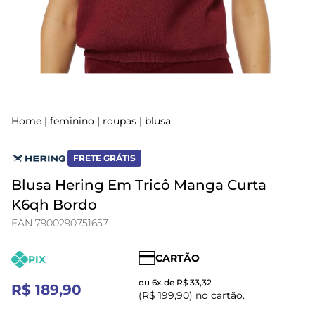
Home
|
feminino
|
roupas
|
blusa
FRETE GRÁTIS
Blusa Hering Em Tricô Manga Curta
K6qh Bordo
EAN 7900290751657
CARTÃO
PIX
ou 6x de R$ 33,32
R$ 189,90
(R$ 199,90) no cartão.