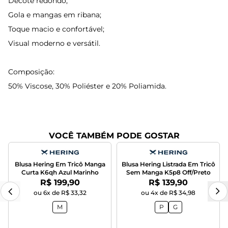
Decote redondo;
Gola e mangas em ribana;
Toque macio e confortável;
Visual moderno e versátil.
Composição:
50% Viscose, 30% Poliéster e 20% Poliamida.
VOCÊ TAMBÉM PODE GOSTAR
Blusa Hering Em Tricô Manga
Blusa Hering Listrada Em Tricô
Curta K6qh Azul Marinho
Sem Manga K5p8 Off/Preto
Por:
Por:
R$ 199,90
R$ 139,90
ou 6x de R$ 33,32
ou 4x de R$ 34,98
M
P
G