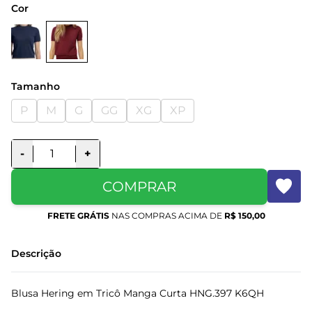
Cor
Tamanho
P
M
G
GG
XG
XP
-
+
COMPRAR
FRETE GRÁTIS
NAS COMPRAS ACIMA DE
R$ 150,00
Descrição
Blusa Hering em Tricô Manga Curta HNG.397 K6QH