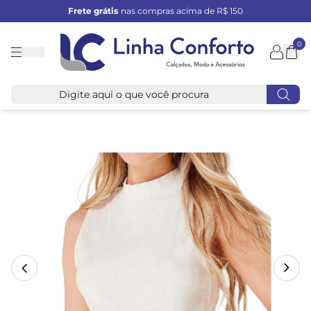
Frete grátis
nas compras acima de R$ 150
0
Linha
Conforto