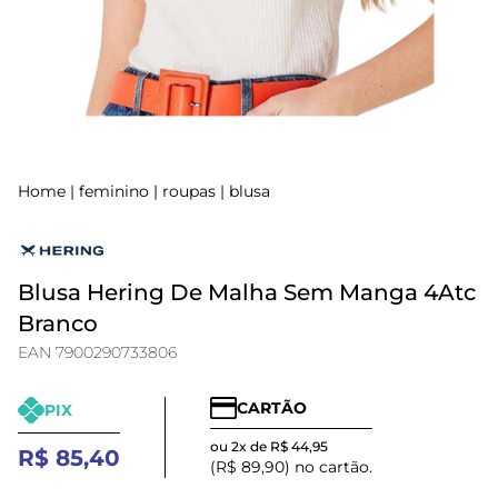
Home
|
feminino
|
roupas
|
blusa
Blusa Hering De Malha Sem Manga 4Atc
Branco
EAN 7900290733806
CARTÃO
PIX
ou 2x de R$ 44,95
R$ 85,40
(R$ 89,90) no cartão.