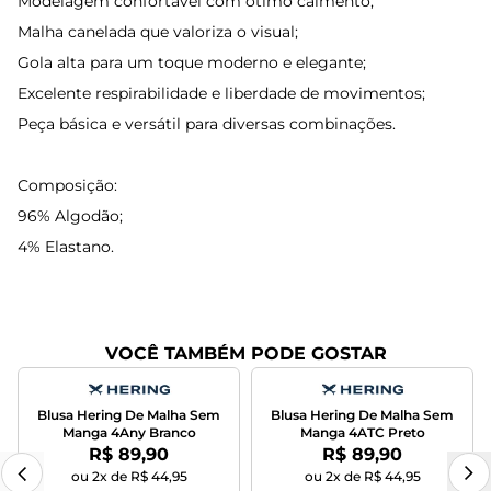
Modelagem confortável com ótimo caimento;
Malha canelada que valoriza o visual;
Gola alta para um toque moderno e elegante;
Excelente respirabilidade e liberdade de movimentos;
Peça básica e versátil para diversas combinações.
Composição:
96% Algodão;
4% Elastano.
VOCÊ TAMBÉM PODE GOSTAR
Blusa Hering De Malha Sem
Blusa Hering De Malha Sem
Manga 4Any Branco
Manga 4ATC Preto
Por:
Por:
R$ 89,90
R$ 89,90
ou 2x de R$ 44,95
ou 2x de R$ 44,95