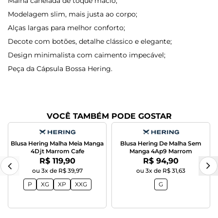
Malha canelada de toque macio;
Modelagem slim, mais justa ao corpo;
Alças largas para melhor conforto;
Decote com botões, detalhe clássico e elegante;
Design minimalista com caimento impecável;
Peça da Cápsula Bossa Hering.
VOCÊ TAMBÉM PODE GOSTAR
Blusa Hering Malha Meia Manga
Blusa Hering De Malha Sem
4Djt Marrom Cafe
Manga 4Ap9 Marrom
Por:
Por:
R$ 119,90
R$ 94,90
ou 3x de R$ 39,97
ou 3x de R$ 31,63
P
XG
XP
XXG
G