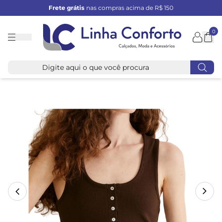
Frete grátis
nas compras acima de R$ 150
0
Linha
Conforto