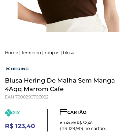
Home
|
feminino
|
roupas
|
blusa
Blusa Hering De Malha Sem Manga
4Aqq Marrom Cafe
EAN 7900290706022
CARTÃO
PIX
ou 4x de R$ 32,48
R$ 123,40
(R$ 129,90) no cartão.