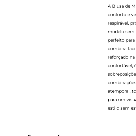
A Blusa de M
conforto e v
respirável, 
modelo sem m
perfeito para
combina faci
reforçado na 
confortável,
sobreposições
combinações 
atemporal, t
para um visu
estilo sem es