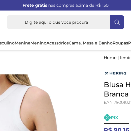
Frete grátis
nas compras acima de R$ 150
sculino
Menina
Menino
Acessórios
Cama, Mesa e Banho
Roupas
P
Home
|
femi
Blusa 
Branca
EAN 7900102
PIX
R$ 90,16