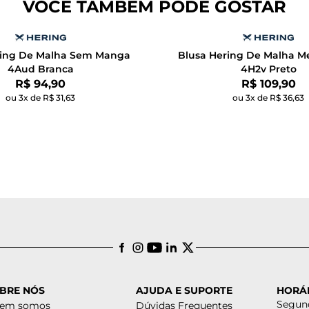
VOCÊ TAMBÉM PODE GOSTAR
ring De Malha Sem Manga
Blusa Hering De Malha M
4Aud Branca
4H2v Preto
Por:
Por:
R$ 94,90
R$ 109,90
ou 3x de R$ 31,63
ou 3x de R$ 36,63
BRE NÓS
AJUDA E SUPORTE
HORÁ
Segund
em somos
Dúvidas Frequentes