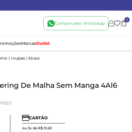
0
Compre pelo WhatsApp
romoções
Marcas
Outlet
nino
|
roupas
|
blusa
Hering De Malha Sem Manga 4Al6
711657
CARTÃO
ou 3x de R$ 31,63