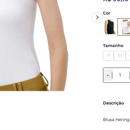
Cor
Tamanho
P
M
-
Descrição
Blusa Herin