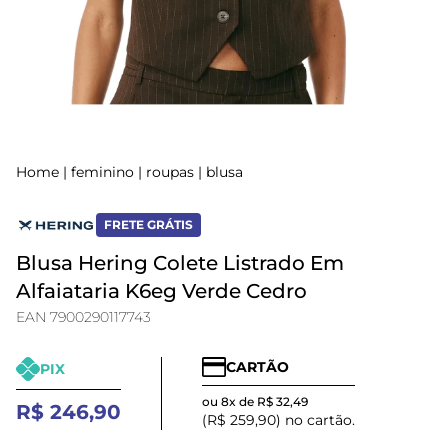
Home
|
feminino
|
roupas
|
blusa
FRETE GRÁTIS
Blusa Hering Colete Listrado Em
Alfaiataria K6eg Verde Cedro
EAN 7900290117743
CARTÃO
PIX
ou 8x de R$ 32,49
R$ 246,90
(R$ 259,90) no cartão.