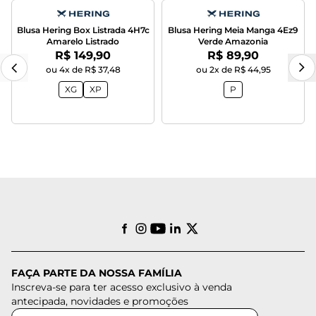
Blusa Hering Box Listrada 4H7c
Blusa Hering Meia Manga 4Ez9
Amarelo Listrado
Verde Amazonia
Por:
Por:
R$ 149,90
R$ 89,90
ou 4x de R$ 37,48
ou 2x de R$ 44,95
XG
XP
P
FAÇA PARTE DA NOSSA FAMÍLIA
Inscreva-se para ter acesso exclusivo à venda
antecipada, novidades e promoções