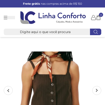
Frete grátis
nas compras acima de R$ 150
0
Linha
Conforto