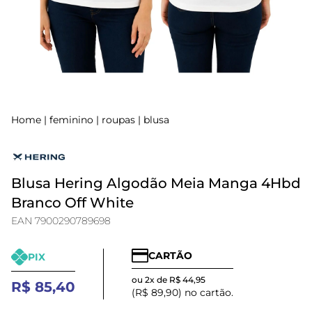
Home
|
feminino
|
roupas
|
blusa
Blusa Hering Algodão Meia Manga 4Hbd
Branco Off White
EAN 7900290789698
CARTÃO
PIX
ou 2x de R$ 44,95
R$ 85,40
(R$ 89,90) no cartão.