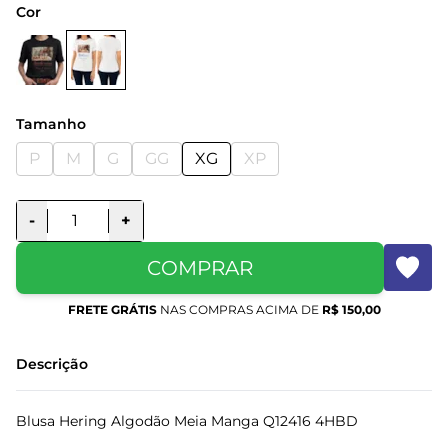
Cor
Tamanho
P
M
G
GG
XG
XP
-
+
COMPRAR
FRETE GRÁTIS
NAS COMPRAS ACIMA DE
R$ 150,00
Descrição
Blusa Hering Algodão Meia Manga Q12416 4HBD