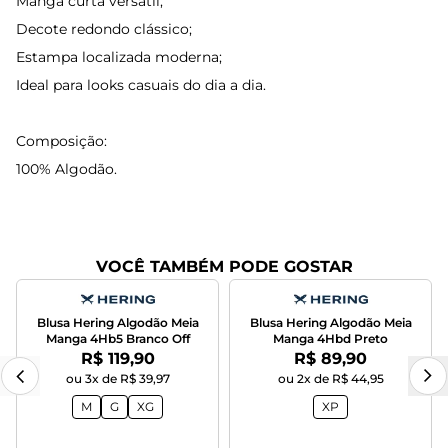
Manga curta versátil;
Decote redondo clássico;
Estampa localizada moderna;
Ideal para looks casuais do dia a dia.
Composição:
100% Algodão.
VOCÊ TAMBÉM PODE GOSTAR
Blusa Hering Algodão Meia
Blusa Hering Algodão Meia
Manga 4Hb5 Branco Off
Manga 4Hbd Preto
Por:
Por:
R$ 119,90
R$ 89,90
ou 3x de R$ 39,97
ou 2x de R$ 44,95
M
G
XG
XP