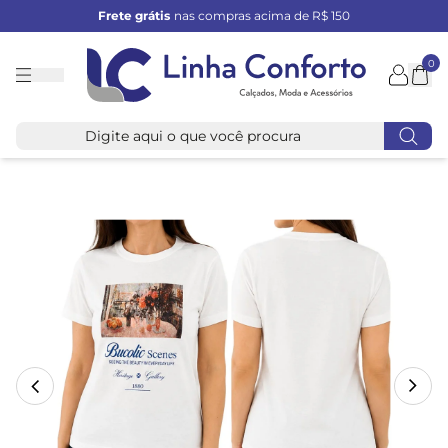
Frete grátis
nas compras acima de R$ 150
0
Linha
Conforto