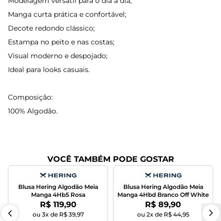
Modelagem versátil para o dia a dia;
Manga curta prática e confortável;
Decote redondo clássico;
Estampa no peito e nas costas;
Visual moderno e despojado;
Ideal para looks casuais.
Composição:
100% Algodão.
VOCÊ TAMBÉM PODE GOSTAR
Blusa Hering Algodão Meia
Blusa Hering Algodão Meia
Manga 4Hb5 Rosa
Manga 4Hbd Branco Off White
Por:
Por:
R$ 119,90
R$ 89,90
ou 3x de R$ 39,97
ou 2x de R$ 44,95