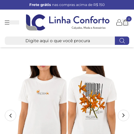
Frete grátis
nas compras acima de R$ 150
0
Linha
Conforto