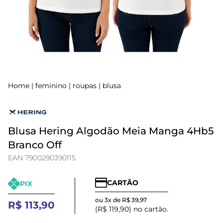
Home
|
feminino
|
roupas
|
blusa
Blusa Hering Algodão Meia Manga 4Hb5
Branco Off
EAN 7900290390115
CARTÃO
PIX
ou 3x de R$ 39,97
R$ 113,90
(R$ 119,90) no cartão.