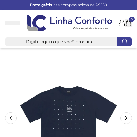
Frete grátis
nas compras acima de R$ 150
0
Linha
Conforto