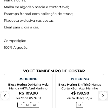
Manga curta;
Malha de algodão macia e confortável;
Estampa frontal com aplicação de strass;
Plaqueta exclusiva nas costas;
Ideal para o dia a dia.
Composição:
100% Algodão.
VOCÊ TAMBÉM PODE GOSTAR
Blusa Hering De Malha Meia
Blusa Hering Em Tricô Manga
Manga 4H7A Azul Marinho
Curta K6qh Azul Marinho
Por:
Por:
R$ 109,90
R$ 199,90
ou 3x de R$ 36,63
ou 6x de R$ 33,32
P
M
XP
M