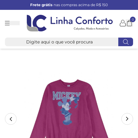
Frete grátis
nas compras acima de R$ 150
0
Linha
Conforto