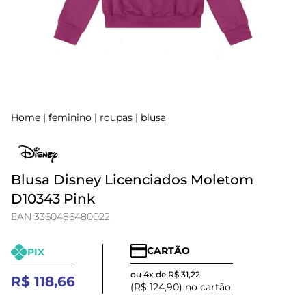
Home
|
feminino
|
roupas
|
blusa
Blusa Disney Licenciados Moletom
D10343 Pink
EAN 3360486480022
CARTÃO
PIX
ou 4x de R$ 31,22
R$ 118,66
(R$ 124,90) no cartão.