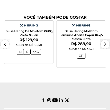
VOCÊ TAMBÉM PODE GOSTAR
Blusa Hering De Moletom 060Q
Blusa Hering Moletom
Preto N10en
Feminina Aberta Capuz K6q5
Mescla Cinza
Por:
R$ 129,90
Por:
R$ 289,90
ou 4x de R$ 32,48
ou 9x de R$ 32,21
M
G
XXG
XP