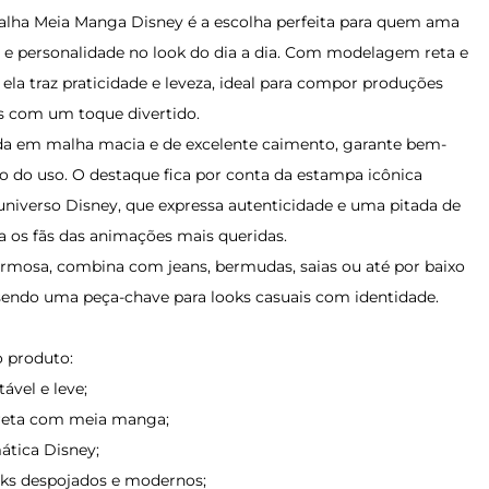
alha Meia Manga Disney é a escolha perfeita para quem ama
o e personalidade no look do dia a dia. Com modelagem reta e
la traz praticidade e leveza, ideal para compor produções
s com um toque divertido.
a em malha macia e de excelente caimento, garante bem-
go do uso. O destaque fica por conta da estampa icônica
 universo Disney, que expressa autenticidade e uma pitada de
a os fãs das animações mais queridas.
harmosa, combina com jeans, bermudas, saias ou até por baixo
 sendo uma peça-chave para looks casuais com identidade.
 produto:
ável e leve;
eta com meia manga;
tica Disney;
ooks despojados e modernos;