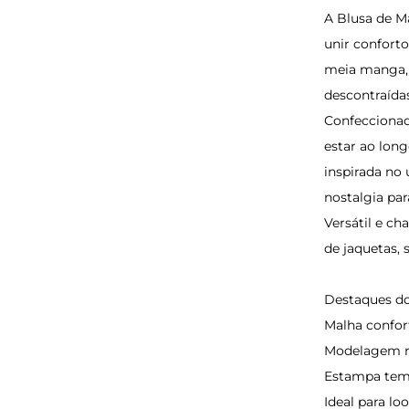
A Blusa de M
unir confort
meia manga, e
descontraída
Confeccionad
estar ao lon
inspirada no
nostalgia par
Versátil e c
de jaquetas,
Destaques do
Malha confort
Modelagem r
Estampa temá
Ideal para l