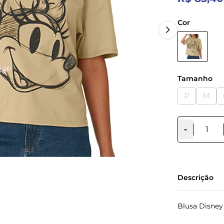
Cor
Tamanho
P
M
-
Descrição
Blusa Disney