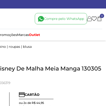
0
Compre pelo WhatsApp
romoções
Marcas
Outlet
nino
|
roupas
|
blusa
Disney De Malha Meia Manga 130305
556319
CARTÃO
ou 2x de R$ 44,95