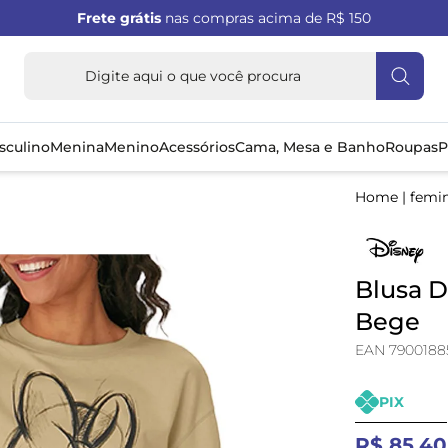
Frete grátis
nas compras acima de R$ 150
sculino
Menina
Menino
Acessórios
Cama, Mesa e Banho
Roupas
P
Home
|
femi
Blusa 
Bege
EAN 7900188
PIX
R$ 85,40