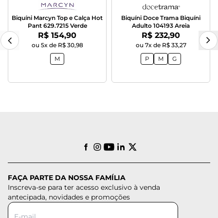
Biquíni Marcyn Top e Calça Hot
Biquíni Doce Trama Biquíni
Pant 629.7215 Verde
Adulto 104193 Areia
Por:
Por:
R$ 154,90
R$ 232,90
ou 5x de R$ 30,98
ou 7x de R$ 33,27
M
P
M
G
FAÇA PARTE DA NOSSA FAMÍLIA
Inscreva-se para ter acesso exclusivo à venda
antecipada, novidades e promoções