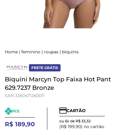
Home
|
feminino
|
roupas
|
biquínis
FRETE GRÁTIS
Biquíni Marcyn Top Faixa Hot Pant
629.7237 Bronze
EAN 3360471260011
CARTÃO
PIX
ou 6x de R$ 33,32
R$ 189,90
(R$ 199,90) no cartão.