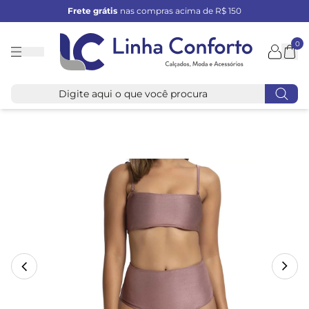
Frete grátis
nas compras acima de R$ 150
0
Linha
Conforto