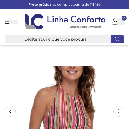
Frete grátis
nas compras acima de R$ 150
0
Linha
Conforto