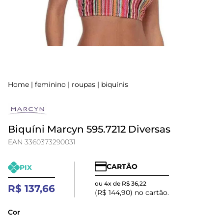
Home
|
feminino
|
roupas
|
biquínis
Biquíni Marcyn 595.7212 Diversas
EAN 3360373290031
CARTÃO
PIX
ou 4x de R$ 36,22
R$ 137,66
(R$ 144,90) no cartão.
Cor