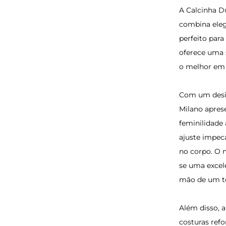
A Calcinha D
combina eleg
perfeito para
oferece uma 
o melhor em 
Com um desig
Milano apres
feminilidade
ajuste impecá
no corpo. O 
se uma excel
mão de um to
Além disso, 
costuras ref