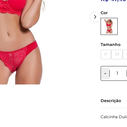
Cor
Tamanho
P
M
-
Descrição
Calcinha Dul