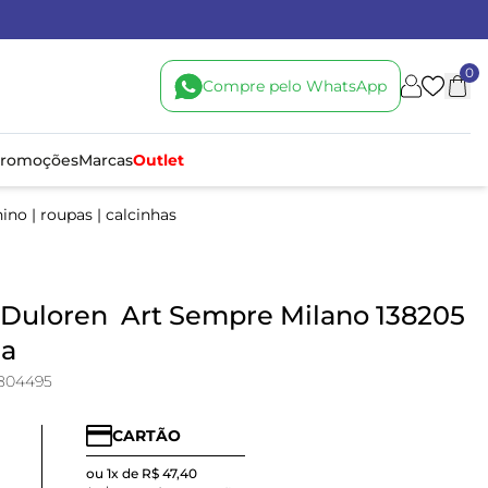
0
Compre pelo WhatsApp
romoções
Marcas
Outlet
nino
|
roupas
|
calcinhas
 Duloren Art Sempre Milano 138205
ja
804495
CARTÃO
ou 1x de R$ 47,40