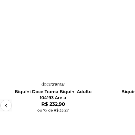
Biquíni Doce Trama Biquíni Adulto
Biquín
104193 Areia
Por:
R$ 232,90
ou 7x de R$ 33,27