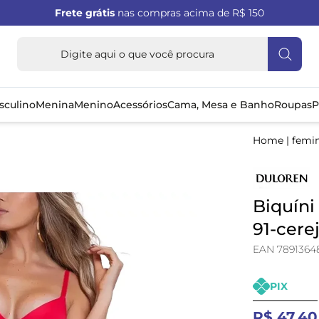
Frete grátis
nas compras acima de R$ 150
sculino
Menina
Menino
Acessórios
Cama, Mesa e Banho
Roupas
P
Home
|
femi
Biquíni
91-cere
EAN 7891364
PIX
R$ 47,40