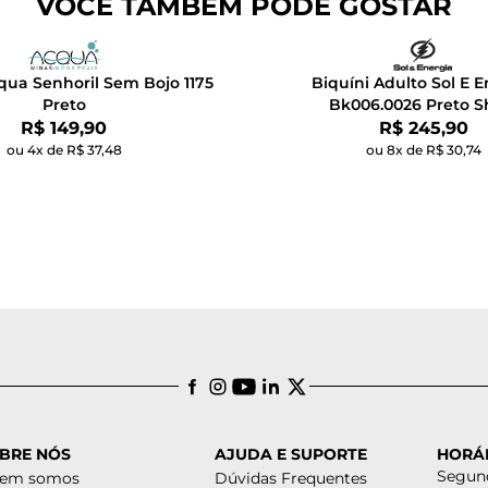
VOCÊ TAMBÉM PODE GOSTAR
qua Senhoril Sem Bojo 1175
Biquíni Adulto Sol E 
Preto
Bk006.0026 Preto S
Por:
Por:
R$ 149,90
R$ 245,90
ou 4x de R$ 37,48
ou 8x de R$ 30,74
BRE NÓS
AJUDA E SUPORTE
HORÁ
Segund
em somos
Dúvidas Frequentes