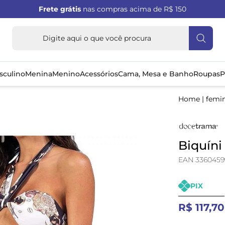
Frete grátis
nas compras acima de R$ 150
sculino
Menina
Menino
Acessórios
Cama, Mesa e Banho
Roupas
P
Home
|
femi
Biquíni
EAN 3360459
PIX
R$ 117,70