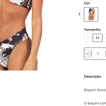
Cor
Tamanho
P
M
-
Descrição
Biquíni Doc
O biquíni co