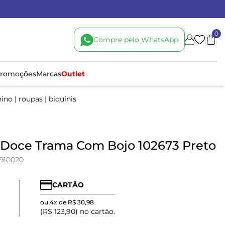
0
Compre pelo WhatsApp
romoções
Marcas
Outlet
nino
|
roupas
|
biquínis
 Doce Trama Com Bojo 102673 Preto
910020
CARTÃO
ou 4x de R$ 30,98
(R$ 123,90) no cartão.