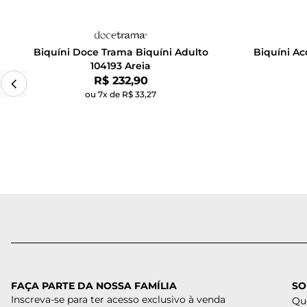
Biquíni Doce Trama Biquíni Adulto
Biquíni Ac
104193 Areia
Por:
R$ 232,90
ou 7x de R$ 33,27
FAÇA PARTE DA NOSSA FAMÍLIA
SO
Inscreva-se para ter acesso exclusivo à venda
Qu