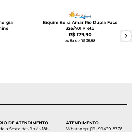
Energia
Biquíni Beira Amar Rio Dupla Face
hine
326/401 Preto
Por:
R$ 179,90
ou 5x de R$ 35,98
RIO DE ATENDIMENTO
ATENDIMENTO
a a Sexta das 9h às 18h
WhatsApp: (19) 99429-8376