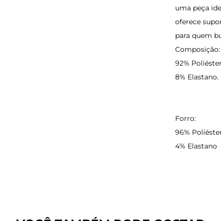
uma peça ide
oferece supor
para quem bus
Composição:
92% Poliéste
8% Elastano.
Forro:
96% Poliéste
4% Elastano