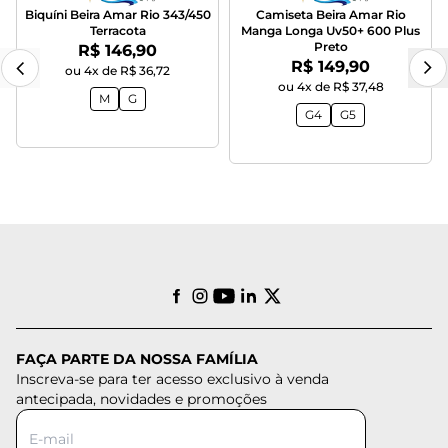
Biquíni Beira Amar Rio 343/450
Camiseta Beira Amar Rio
Terracota
Manga Longa Uv50+ 600 Plus
Preto
Por:
R$ 146,90
Por:
R$ 149,90
ou 4x de R$ 36,72
ou 4x de R$ 37,48
M
G
G4
G5
FAÇA PARTE DA NOSSA FAMÍLIA
Inscreva-se para ter acesso exclusivo à venda
antecipada, novidades e promoções