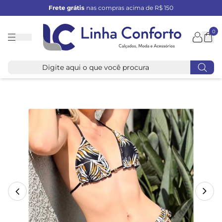
Frete grátis
nas compras acima de R$ 150
0
Linha
Conforto