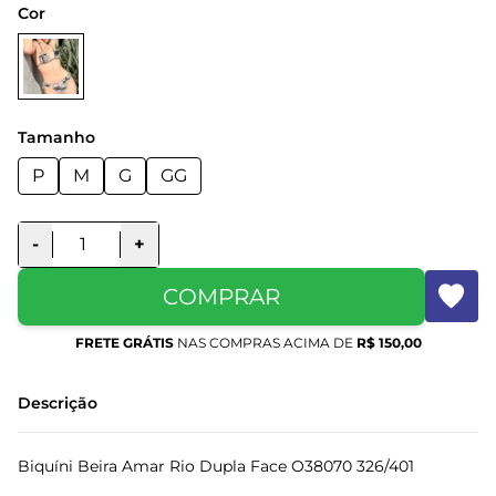
Cor
Tamanho
P
M
G
GG
-
+
COMPRAR
FRETE GRÁTIS
NAS COMPRAS ACIMA DE
R$ 150,00
Descrição
Biquíni Beira Amar Rio Dupla Face O38070 326/401