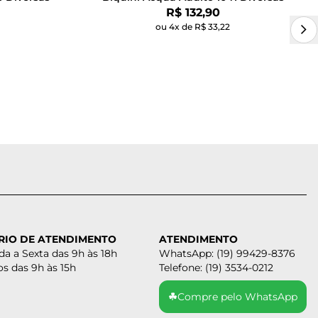
Por:
R$ 132,90
ou 4x de R$ 33,22
RIO DE ATENDIMENTO
ATENDIMENTO
a a Sexta das 9h às 18h
WhatsApp: (19) 99429-8376
s das 9h às 15h
Telefone: (19) 3534-0212
☘
Compre pelo WhatsApp