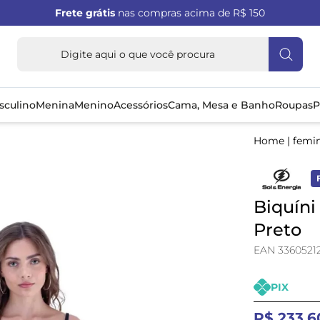
Frete grátis
nas compras acima de R$ 150
sculino
Menina
Menino
Acessórios
Cama, Mesa e Banho
Roupas
P
Home
|
femi
Biquíni
Preto
EAN 3360521
PIX
R$ 233,6