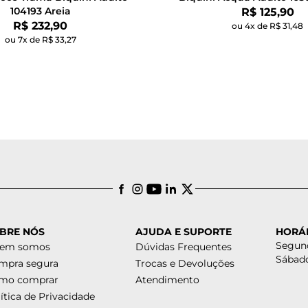
104193 Areia
Por:
R$ 125,90
Por:
R$ 232,90
ou 4x de R$ 31,48
ou 7x de R$ 33,27
BRE NÓS
AJUDA E SUPORTE
HORÁ
Segund
em somos
Dúvidas Frequentes
Sábado
mpra segura
Trocas e Devoluções
mo comprar
Atendimento
ítica de Privacidade