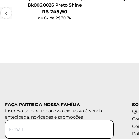
Bk006.0026 Preto Shine
Por:
R$ 245,90
ou 8x de R$ 30,74
FAÇA PARTE DA NOSSA FAMÍLIA
SO
Inscreva-se para ter acesso exclusivo à venda
Qu
antecipada, novidades e promoções
Co
Co
Pol