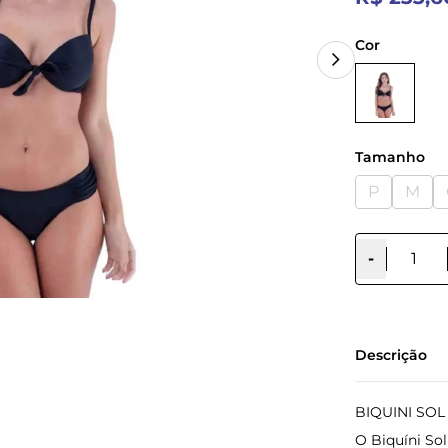
Cor
Tamanho
P
M
-
Descrição
BIQUINI SOL
O Biquíni So