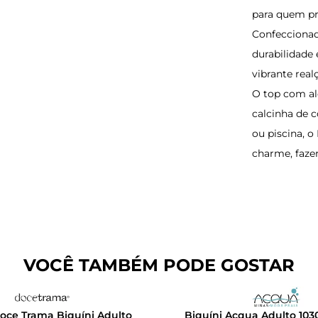
para quem pro
Confeccionado
durabilidade
vibrante real
O top com al
calcinha de c
ou piscina, 
charme, fazen
VOCÊ TAMBÉM PODE GOSTAR
Doce Trama Biquíni Adulto
Biquíni Acqua Adulto 103