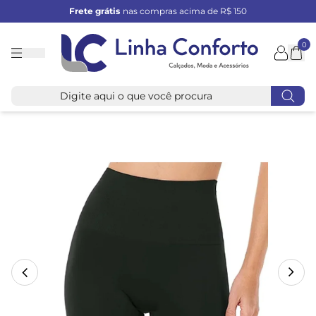
Frete grátis
nas compras acima de R$ 150
0
Linha
Conforto