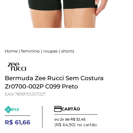
Home
|
feminino
|
roupas
|
shorts
Bermuda Zee Rucci Sem Costura
Zr0700-002P C099 Preto
EAN 7899701257027
CARTÃO
PIX
ou 2x de R$ 32,45
R$ 61,66
(R$ 64,90) no cartão.