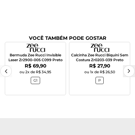
VOCÊ TAMBÉM PODE GOSTAR
Bermuda Zee Rucci Invisible
Calcinha Zee Rucci Biquíni Sem
Laser Zr2900-005 C099 Preto
Costura Zr0203-039 Preto
Por:
Por:
R$ 69,90
R$ 27,90
ou 2x de R$ 34,95
ou 1x de R$ 26,50
G1
P