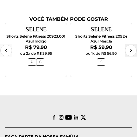
VOCÊ TAMBÉM PODE GOSTAR
Shorts Selene Fitness 20923.001
Shorts Selene Fitness 20924
Azul Indigo
Azul Mescla
Por:
Por:
R$ 79,90
R$ 59,90
ou 2x de R$ 39,95
ou 1x de R$ 56,90
P
G
G
FAÇA PARTE DA NOSSA FAMÍLIA