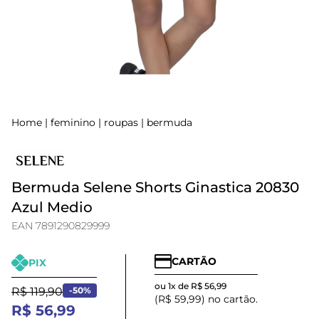
Home
|
feminino
|
roupas
|
bermuda
Bermuda Selene Shorts Ginastica 20830
Azul Medio
EAN 7891290829999
CARTÃO
PIX
ou 1x de R$ 56,99
R$ 119,90
-50%
(R$ 59,99) no cartão.
R$ 56,99