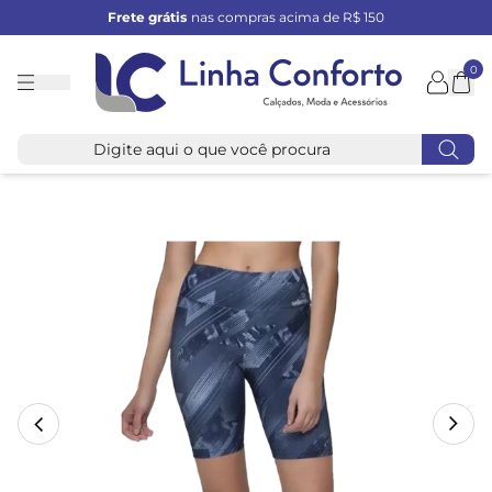
Frete grátis
nas compras acima de R$ 150
0
Linha
Conforto