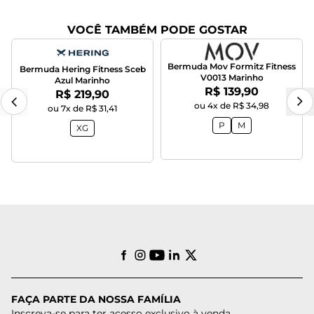
VOCÊ TAMBÉM PODE GOSTAR
Bermuda Mov Formitz Fitness
Bermuda Hering Fitness Sceb
V0013 Marinho
Azul Marinho
Por:
R$ 139,90
Por:
R$ 219,90
ou 4x de R$ 34,98
ou 7x de R$ 31,41
P
M
XG
FAÇA PARTE DA NOSSA FAMÍLIA
Inscreva-se para ter acesso exclusivo à venda