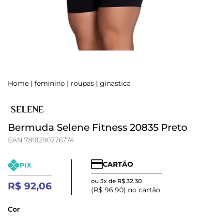
Home
|
feminino
|
roupas
|
ginastica
Bermuda Selene Fitness 20835 Preto
EAN 7891290776774
CARTÃO
PIX
ou 3x de R$ 32,30
R$ 92,06
(R$ 96,90) no cartão.
Cor