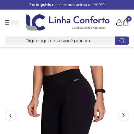
Frete grátis
nas compras acima de R$ 150
0
Linha
Conforto