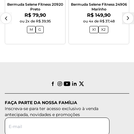
Bermuda Selene Fitness 20920
Bermuda Selene Fitness 24906
Preto
Marinho
Por:
Por:
R$ 79,90
R$ 149,90
ou 2x de R$ 39,95
ou 4x de R$ 37,48
M
G
X1
X2
FAÇA PARTE DA NOSSA FAMÍLIA
Inscreva-se para ter acesso exclusivo à venda
antecipada, novidades e promoções