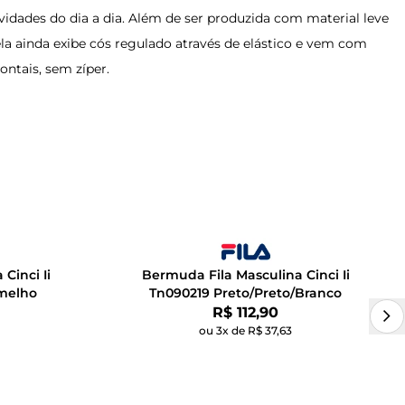
ividades do dia a dia. Além de ser produzida com material leve
 ela ainda exibe cós regulado através de elástico e vem com
rontais, sem zíper.
Cinci Ii
Bermuda Fila Masculina Cinci Ii
melho
Tn090219 Preto/Preto/Branco
Por:
R$ 112,90
ou 3x de R$ 37,63