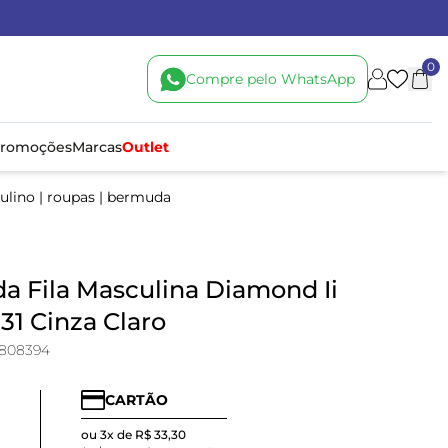
0
Compre pelo WhatsApp
romoções
Marcas
Outlet
ulino
|
roupas
|
bermuda
 Fila Masculina Diamond Ii
1 Cinza Claro
808394
CARTÃO
ou 3x de R$ 33,30
0