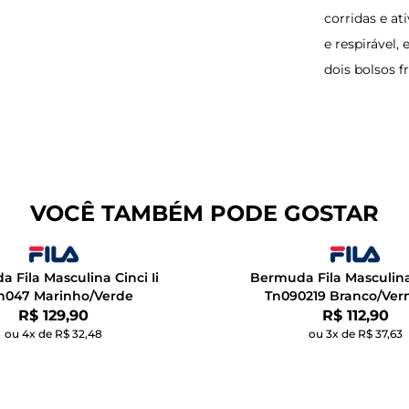
corridas e at
e respirável,
dois bolsos f
VOCÊ TAMBÉM PODE GOSTAR
 Fila Masculina Cinci Ii
Bermuda Fila Masculina 
tn047 Marinho/Verde
Tn090219 Branco/Ver
Por:
Por:
R$ 129,90
R$ 112,90
ou 4x de R$ 32,48
ou 3x de R$ 37,63