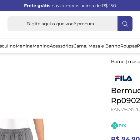
Frete grátis
nas compras acima de R$ 150
sculino
Menina
Menino
Acessórios
Cama, Mesa e Banho
Roupas
P
Home
|
masc
Bermuda
Rp09023
EAN 7909526
PIX
R$ 94,9