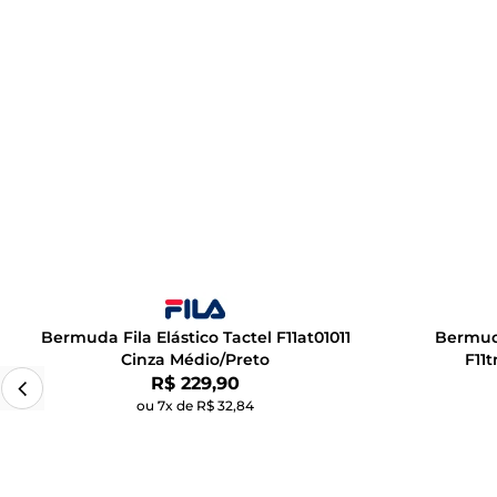
Bermuda Fila Elástico Tactel F11at01011
Bermuda
Cinza Médio/Preto
F11
Por:
R$ 229,90
ou 7x de R$ 32,84