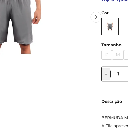
Cor
Tamanho
P
M
-
Descrição
BERMUDA MA
A Fila aprese