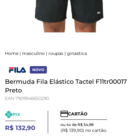
Home
|
masculino
|
roupas
|
ginastica
NOVO
Bermuda Fila Elástico Tactel F11tr00017
Preto
EAN 7909946650290
CARTÃO
PIX
ou 4x de R$ 34,98
R$ 132,90
(R$ 139,90) no cartão.