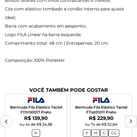
Bolsos laterais com vivos contrastantes e travete;
Cós com elástico tombado e cordão interno para ajuste
ideal;
Barra com acabamento em pesponto;
Logo FILA Linear na barra esquerda;
Comprimento total: 48 cm | Entrepernas: 20 cm.
Composição: 100% Poliéster.
VOCÊ TAMBÉM PODE GOSTAR
Bermuda Fila Elástico Tactel
Bermuda Fila Elástico Tactel
F11tr00017 Preto
F11at01011 Preto
Por:
Por:
R$ 139,90
R$ 229,90
ou 4x de R$ 34,98
ou 7x de R$ 32,84
P
P
M
G
GG