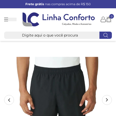
Frete grátis
nas compras acima de R$ 150
0
Linha
Conforto