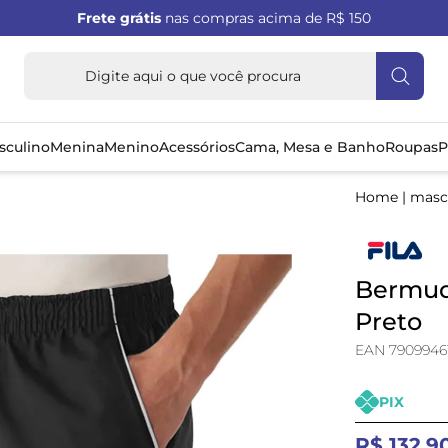
Frete grátis
nas compras acima de R$ 150
sculino
Menina
Menino
Acessórios
Cama, Mesa e Banho
Roupas
P
Home
|
masc
Bermuda
Preto
EAN 7909946
PIX
R$ 132,9