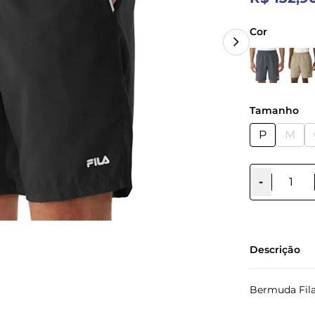
Cor
Tamanho
P
M
-
Descrição
Bermuda Fila