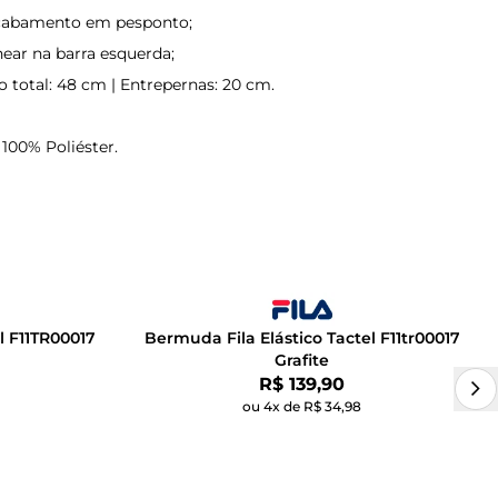
cabamento em pesponto;
near na barra esquerda;
total: 48 cm | Entrepernas: 20 cm.
100% Poliéster.
l F11TR00017
Bermuda Fila Elástico Tactel F11tr00017
Grafite
Por:
R$ 139,90
ou 4x de R$ 34,98