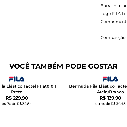
Barra com a
Logo FILA Li
Comprimento 
Composição: 
VOCÊ TAMBÉM PODE GOSTAR
a Elástico Tactel F11at01011
Bermuda Fila Elástico Tacte
Preto
Areia/Branco
Por:
Por:
R$ 229,90
R$ 139,90
ou 7x de R$ 32,84
ou 4x de R$ 34,98