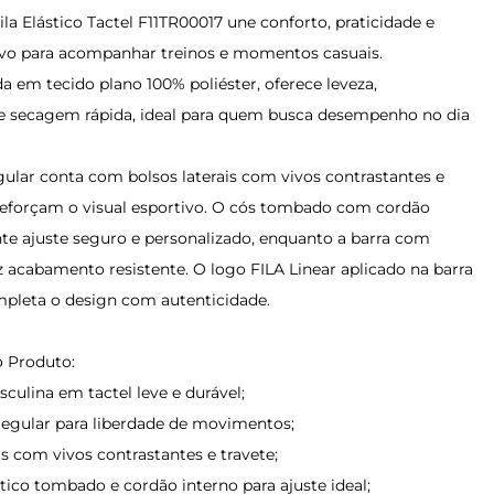
a Elástico Tactel F11TR00017 une conforto, praticidade e
tivo para acompanhar treinos e momentos casuais.
 em tecido plano 100% poliéster, oferece leveza,
 e secagem rápida, ideal para quem busca desempenho no dia
ular conta com bolsos laterais com vivos contrastantes e
 reforçam o visual esportivo. O cós tombado com cordão
nte ajuste seguro e personalizado, enquanto a barra com
z acabamento resistente. O logo FILA Linear aplicado na barra
pleta o design com autenticidade.
 Produto:
ulina em tactel leve e durável;
gular para liberdade de movimentos;
is com vivos contrastantes e travete;
tico tombado e cordão interno para ajuste ideal;