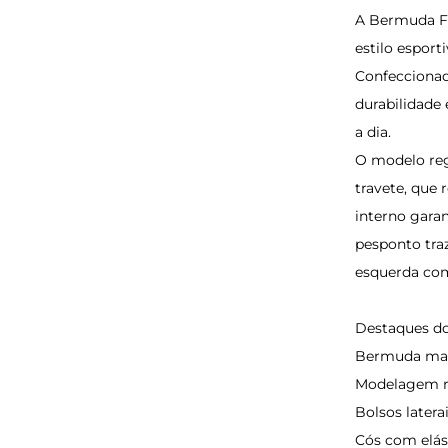
A Bermuda Fil
estilo espor
Confeccionada
durabilidade
a dia.
O modelo reg
travete, que
interno gara
pesponto tra
esquerda com
Destaques do
Bermuda masc
Modelagem re
Bolsos latera
Cós com elás