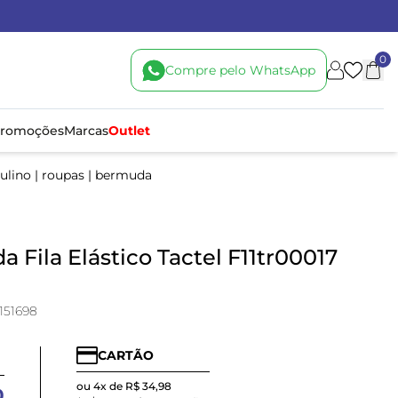
0
Compre pelo WhatsApp
romoções
Marcas
Outlet
ulino
|
roupas
|
bermuda
 Fila Elástico Tactel F11tr00017
151698
CARTÃO
ou 4x de R$ 34,98
0