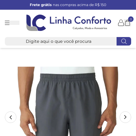
Frete grátis
nas compras acima de R$ 150
0
Linha
Conforto