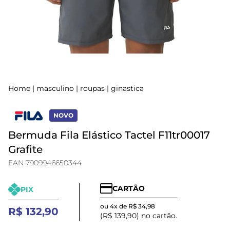
Home
|
masculino
|
roupas
|
ginastica
NOVO
Bermuda Fila Elástico Tactel F11tr00017
Grafite
EAN 7909946650344
CARTÃO
PIX
ou 4x de R$ 34,98
R$ 132,90
(R$ 139,90) no cartão.