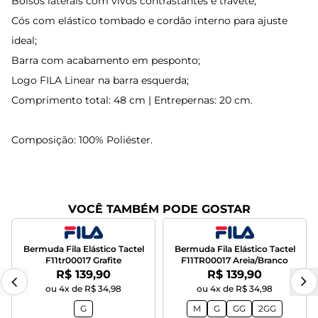
Bolsos laterais com vivos contrastantes e travete;
Cós com elástico tombado e cordão interno para ajuste
ideal;
Barra com acabamento em pesponto;
Logo FILA Linear na barra esquerda;
Comprimento total: 48 cm | Entrepernas: 20 cm.
Composição: 100% Poliéster.
VOCÊ TAMBÉM PODE GOSTAR
Bermuda Fila Elástico Tactel
Bermuda Fila Elástico Tactel
F11tr00017 Grafite
F11TR00017 Areia/Branco
Por:
Por:
R$ 139,90
R$ 139,90
ou 4x de R$ 34,98
ou 4x de R$ 34,98
G
M
G
GG
2GG