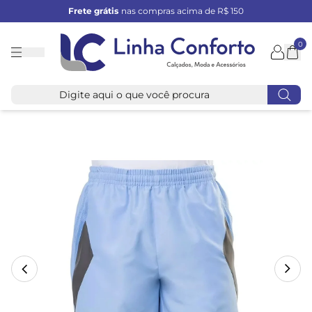
Frete grátis
nas compras acima de R$ 150
0
Linha
Conforto