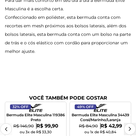
Para dar mais conforto em seu dia a dia a Bermuda Elite
Masculina é a escolha certa.
Confeccionado em poliéster, esta bermuda conta com
recortes em mesh próximos aos bolsos laterais, além dos
bolsos laterais, esta bermuda conta com um bolso na parte
de trás e o cós elástico com cordão para proporcionar um
melhor ajuste.
VOCÊ TAMBÉM PODE GOSTAR
32% OFF
49% OFF
Bermuda Elite Masculina 119386
Bermuda Elite Masculina 34439
Preto
Coral/Marinho/Laranja
Por:
Por:
De:
R$ 99,90
De:
R$ 42,99
R$ 146,90
R$ 84,90
ou 3x de R$ 33,30
ou 1x de R$ 40,84