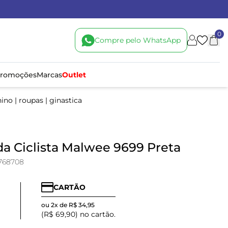
0
Compre pelo WhatsApp
romoções
Marcas
Outlet
nino
|
roupas
|
ginastica
 Ciclista Malwee 9699 Preta
768708
CARTÃO
ou 2x de R$ 34,95
0
(R$ 69,90) no cartão.