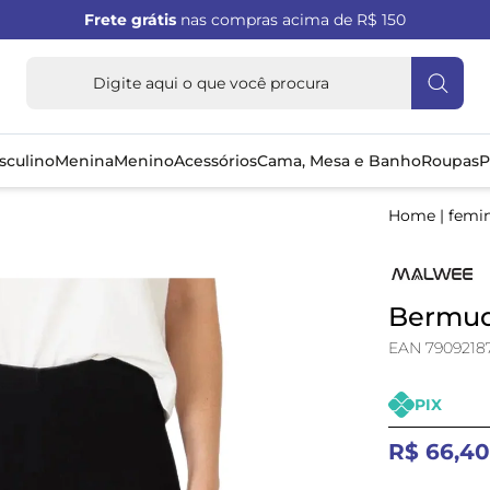
Frete grátis
nas compras acima de R$ 150
sculino
Menina
Menino
Acessórios
Cama, Mesa e Banho
Roupas
P
Home
|
femi
Bermuda
EAN 7909218
PIX
R$ 66,4