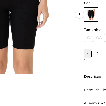
Cor
Tamanho
G
GG
-
Descrição
Bermuda Cic
A Bermuda C