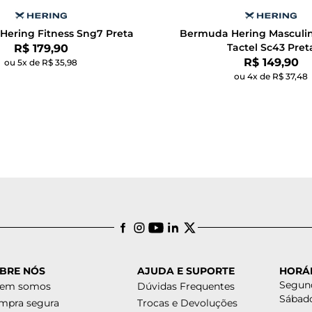
ering Fitness Sng7 Preta
Bermuda Hering Masculin
Por:
Tactel Sc43 Pret
R$ 179,90
Por:
R$ 149,90
ou 5x de R$ 35,98
ou 4x de R$ 37,48
BRE NÓS
AJUDA E SUPORTE
HORÁ
Segund
em somos
Dúvidas Frequentes
Sábado
mpra segura
Trocas e Devoluções