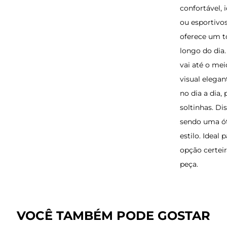
confortável, 
ou esportivos
oferece um t
longo do dia
vai até o me
visual elega
no dia a dia
soltinhas. Di
sendo uma ót
estilo. Ideal
opção certei
peça.
VOCÊ TAMBÉM PODE GOSTAR