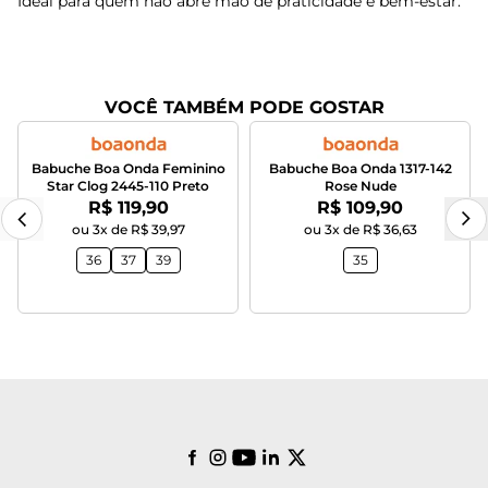
Ideal para quem não abre mão de praticidade e bem-estar.
VOCÊ TAMBÉM PODE GOSTAR
Babuche Boa Onda Feminino
Babuche Boa Onda 1317-142
Star Clog 2445-110 Preto
Rose Nude
Por:
Por:
R$ 119,90
R$ 109,90
ou 3x de R$ 39,97
ou 3x de R$ 36,63
36
37
39
35