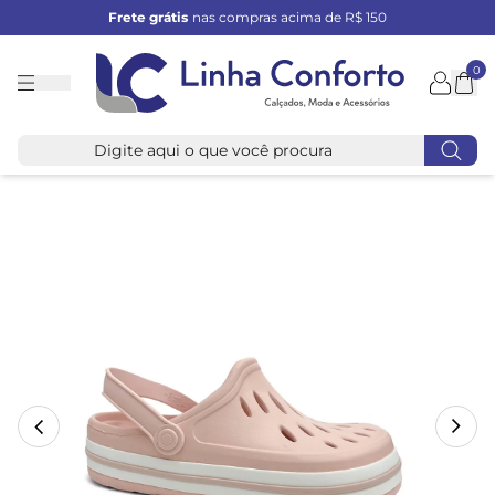
Frete grátis
nas compras acima de R$ 150
0
Linha
Conforto