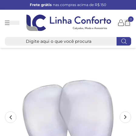
Frete grátis
nas compras acima de R$ 150
0
Linha
Conforto