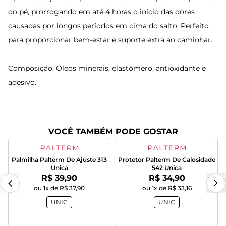
do pé, prorrogando em até 4 horas o início das dores
causadas por longos períodos em cima do salto. Perfeito
para proporcionar bem-estar e suporte extra ao caminhar.
Composição: Óleos minerais, elastômero, antioxidante e
adesivo.
VOCÊ TAMBÉM PODE GOSTAR
Palmilha Palterm De Ajuste 313
Protetor Palterm De Calosidade
Unica
542 Unica
Por:
Por:
R$ 39,90
R$ 34,90
ou 1x de R$ 37,90
ou 1x de R$ 33,16
UNIC
UNIC