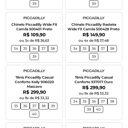
39
39
Chinelo Piccadilly Wide Fit
Chinelo Piccadilly Rasteira
Camila 500401 Preto
Wide Fit Camila 500428 Preto
Por:
Por:
R$ 109,90
R$ 149,90
ou 3x de R$ 36,63
ou 4x de R$ 37,48
34
35
36
37
38
34
35
36
37
38
39
39
Tênis Piccadilly Casual
Tênis Piccadilly Casual
Conforto Kelly 906020
Conforto 937017 Ouro
Mascavo
Por:
R$ 299,90
Por:
R$ 299,90
ou 9x de R$ 33,32
ou 9x de R$ 33,32
34
35
36
37
38
35
36
37
38
39
39
40
40