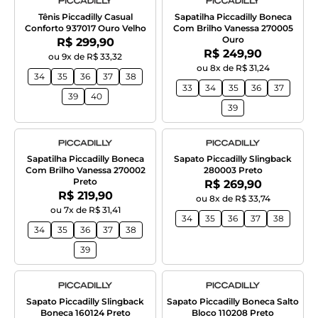
Tênis Piccadilly Casual
Sapatilha Piccadilly Boneca
Conforto 937017 Ouro Velho
Com Brilho Vanessa 270005
Ouro
Por:
R$ 299,90
Por:
R$ 249,90
ou 9x de R$ 33,32
ou 8x de R$ 31,24
34
35
36
37
38
33
34
35
36
37
39
40
39
Sapatilha Piccadilly Boneca
Sapato Piccadilly Slingback
Com Brilho Vanessa 270002
280003 Preto
Preto
Por:
R$ 269,90
Por:
R$ 219,90
ou 8x de R$ 33,74
ou 7x de R$ 31,41
34
35
36
37
38
34
35
36
37
38
39
Sapato Piccadilly Slingback
Sapato Piccadilly Boneca Salto
Boneca 160124 Preto
Bloco 110208 Preto