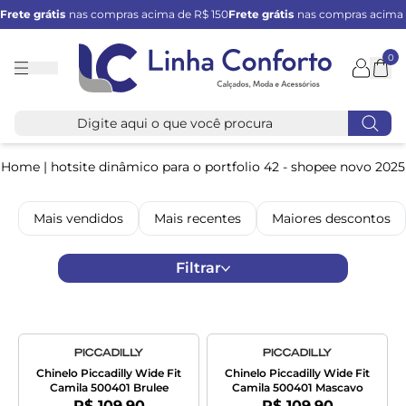
Frete grátis
nas compras acima de R$ 150
Frete grátis
nas compras acima 
0
Linha
Conforto
Home
|
hotsite dinâmico para o portfolio 42 - shopee novo 2025
Mais vendidos
Mais recentes
Maiores descontos
Filtrar
Chinelo Piccadilly Wide Fit
Chinelo Piccadilly Wide Fit
Camila 500401 Brulee
Camila 500401 Mascavo
Por:
Por:
R$ 109,90
R$ 109,90