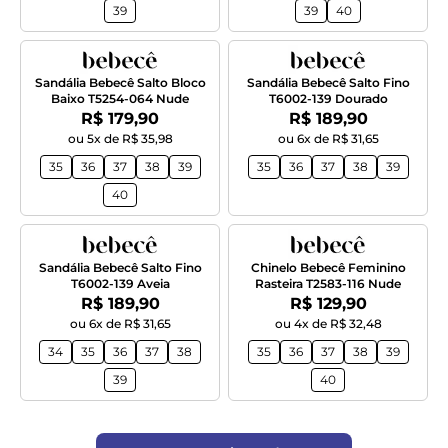
39
39
40
Sandália Bebecê Salto Bloco
Sandália Bebecê Salto Fino
Baixo T5254-064 Nude
T6002-139 Dourado
Por:
Por:
R$ 179,90
R$ 189,90
ou 5x de R$ 35,98
ou 6x de R$ 31,65
35
36
37
38
39
35
36
37
38
39
40
Sandália Bebecê Salto Fino
Chinelo Bebecê Feminino
T6002-139 Aveia
Rasteira T2583-116 Nude
Por:
Por:
R$ 189,90
R$ 129,90
ou 6x de R$ 31,65
ou 4x de R$ 32,48
34
35
36
37
38
35
36
37
38
39
39
40