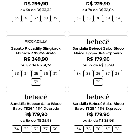
Por:
Por:
R$ 299,90
R$ 229,90
ou 9x de R$ 33,32
ou 7x de R$ 32,84
34
36
37
38
39
34
35
36
38
39
Sapato Piccadilly Slingback
Sandália Bebecê Salto Bloco
Boneca 270004 Preto
Baixo T5254-064 Expresso
Por:
Por:
R$ 249,90
R$ 179,90
ou 8x de R$ 31,24
ou 5x de R$ 35,98
33
34
35
36
37
34
35
36
37
38
38
39
Sandália Bebecê Salto Bloco
Sandália Bebecê Salto Bloco
Baixo T5264-164 Dourado
Baixo T5264-164 Expresso
Por:
Por:
R$ 179,90
R$ 179,90
ou 5x de R$ 35,98
ou 5x de R$ 35,98
34
35
36
37
38
34
35
36
37
38