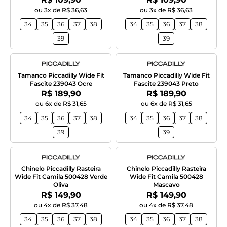
ou 3x de R$ 36,63
ou 3x de R$ 36,63
34
35
36
37
38
34
35
36
37
38
39
39
Tamanco Piccadilly Wide Fit
Tamanco Piccadilly Wide Fit
Fascite 239043 Ocre
Fascite 239043 Preto
Por:
Por:
R$ 189,90
R$ 189,90
ou 6x de R$ 31,65
ou 6x de R$ 31,65
34
35
36
37
38
34
35
36
37
38
39
39
Chinelo Piccadilly Rasteira
Chinelo Piccadilly Rasteira
Wide Fit Camila 500428 Verde
Wide Fit Camila 500428
Oliva
Mascavo
Por:
Por:
R$ 149,90
R$ 149,90
ou 4x de R$ 37,48
ou 4x de R$ 37,48
34
35
36
37
38
34
35
36
37
38