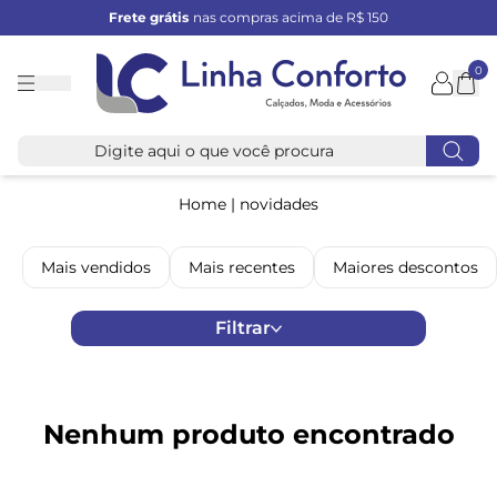
Frete grátis
nas compras acima de R$ 150
0
Linha
Conforto
Home
|
novidades
Mais vendidos
Mais recentes
Maiores descontos
Filtrar
Nenhum produto encontrado