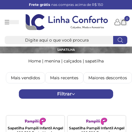
Frete grátis
nas compras acima de R$ 150
0
Linha
Conforto
Home
|
menina
|
calçados
|
sapatilha
Mais vendidos
Mais recentes
Maiores descontos
Filtrar
Sapatilha Pampili Infantil Angel
Sapatilha Pampili Infantil Angel