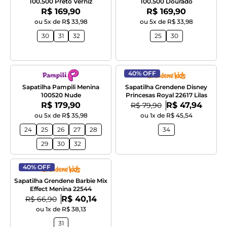
100.500 Preto Verniz
100.500 Dourado
Por:
Por:
R$ 169,90
R$ 169,90
ou 5x de R$ 33,98
ou 5x de R$ 33,98
30
31
32
25
30
40% OFF
Sapatilha Pampili Menina
Sapatilha Grendene Disney
100520 Nude
Princesas Royal 22617 Lilas
Por:
Por:
R$ 179,90
De:
R$ 47,94
R$ 79,90
ou 5x de R$ 35,98
ou 1x de R$ 45,54
24
25
26
27
28
34
29
30
32
40% OFF
Sapatilha Grendene Barbie Mix
Effect Menina 22544
Por:
De:
R$ 40,14
R$ 66,90
ou 1x de R$ 38,13
31