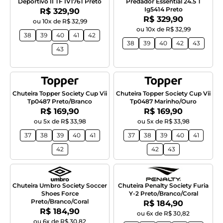
Deportivo II TF IV1761 Preto
Predador Essential 24.5 T
Ig5414 Preto
Por:
R$ 329,90
Por:
R$ 329,90
ou 10x de R$ 32,99
ou 10x de R$ 32,99
38
39
40
41
42
38
39
40
42
43
43
Chuteira Topper Society Cup Vii
Chuteira Topper Society Cup Vii
Tp0487 Preto/Branco
Tp0487 Marinho/Ouro
Por:
Por:
R$ 169,90
R$ 169,90
ou 5x de R$ 33,98
ou 5x de R$ 33,98
37
38
39
40
41
37
38
39
40
41
42
42
43
Chuteira Umbro Society Soccer
Chuteira Penalty Society Furia
Shoes Force
Y-2 Preto/Branco/Coral
Preto/Branco/Coral
Por:
R$ 184,90
Por:
R$ 184,90
ou 6x de R$ 30,82
ou 6x de R$ 30,82