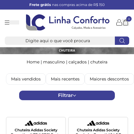
Frete grátis
nas compras acima de R$ 150
0
Linha
Conforto
Home
|
masculino
|
calçados
|
chuteira
Mais vendidos
Mais recentes
Maiores descontos
Filtrar
Chuteira Adidas Society
Chuteira Adidas Society