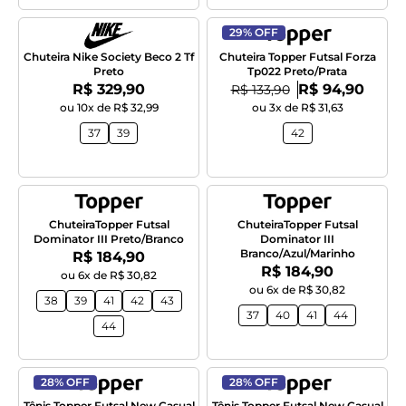
29% OFF
Chuteira Nike Society Beco 2 Tf
Chuteira Topper Futsal Forza
Preto
Tp022 Preto/Prata
Por:
Por:
R$ 329,90
De:
R$ 94,90
R$ 133,90
ou 10x de R$ 32,99
ou 3x de R$ 31,63
37
39
42
ChuteiraTopper Futsal
ChuteiraTopper Futsal
Dominator III Preto/Branco
Dominator III
Branco/Azul/Marinho
Por:
R$ 184,90
Por:
R$ 184,90
ou 6x de R$ 30,82
ou 6x de R$ 30,82
38
39
41
42
43
37
40
41
44
44
28% OFF
28% OFF
Tênis Topper Futsal New Casual
Tênis Topper Futsal New Casual