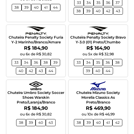
33
34
35
36
37
38
39
40
41
44
38
39
40
42
43
Chuteira Penalty Society Furia
Chuteira Penalty Society Bravo
Y-2 Marinho/Branco/Amare
Y-3.0 (01) Preto/Chumbo
Por:
Por:
R$ 184,90
R$ 164,90
ou 6x de R$ 30,82
ou 5x de R$ 32,98
33
34
36
38
39
33
34
35
36
38
40
42
43
44
39
40
44
Chuteira Umbro Society Soccer
Chuteira Mizuno Society
Shoes Warskin
Morelia Classics As
Preto/Laranja/Branco
Preto/Branco
Por:
Por:
R$ 184,90
R$ 469,90
ou 6x de R$ 30,82
ou 10x de R$ 46,99
38
39
40
43
38
39
40
41
42