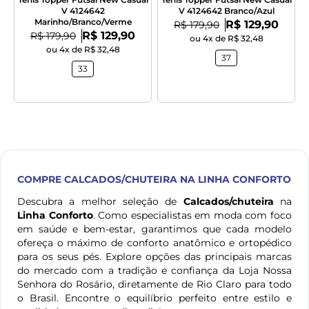
V 4124642
V 4124642 Branco/Azul
Marinho/Branco/Verme
Por:
De:
R$ 129,90
R$ 179,90
Por:
De:
R$ 129,90
R$ 179,90
ou 4x de R$ 32,48
ou 4x de R$ 32,48
37
33
COMPRE
CALCADOS/CHUTEIRA
NA LINHA CONFORTO
Descubra a melhor seleção de
Calcados/chuteira
na
Linha Conforto
. Como especialistas em moda com foco
em saúde e bem-estar, garantimos que cada modelo
ofereça o máximo de conforto anatômico e ortopédico
para os seus pés. Explore opções das principais marcas
do mercado com a tradição e confiança da Loja Nossa
Senhora do Rosário, diretamente de Rio Claro para todo
o Brasil. Encontre o equilíbrio perfeito entre estilo e