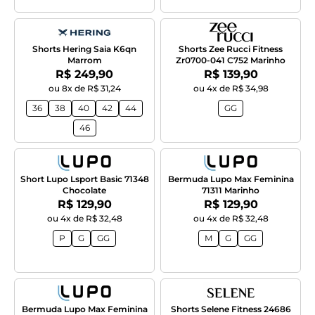
Shorts Hering Saia K6qn
Shorts Zee Rucci Fitness
Marrom
Zr0700-041 C752 Marinho
Por:
Por:
R$ 249,90
R$ 139,90
ou 8x de R$ 31,24
ou 4x de R$ 34,98
36
38
40
42
44
GG
46
Short Lupo Lsport Basic 71348
Bermuda Lupo Max Feminina
Chocolate
71311 Marinho
Por:
Por:
R$ 129,90
R$ 129,90
ou 4x de R$ 32,48
ou 4x de R$ 32,48
P
G
GG
M
G
GG
Bermuda Lupo Max Feminina
Shorts Selene Fitness 24686