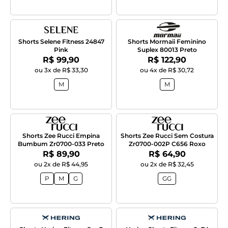
Shorts Selene Fitness 24847
Shorts Mormaii Feminino
Pink
Suplex 80013 Preto
Por:
Por:
R$ 99,90
R$ 122,90
ou 3x de R$ 33,30
ou 4x de R$ 30,72
M
M
Shorts Zee Rucci Empina
Shorts Zee Rucci Sem Costura
Bumbum Zr0700-033 Preto
Zr0700-002P C656 Roxo
Por:
Por:
R$ 89,90
R$ 64,90
ou 2x de R$ 44,95
ou 2x de R$ 32,45
P
M
G
GG