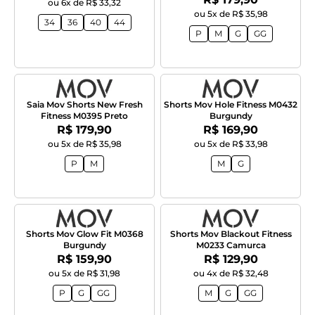
ou 6x de R$ 33,32
ou 5x de R$ 35,98
34
36
40
44
P
M
G
GG
Saia Mov Shorts New Fresh
Shorts Mov Hole Fitness M0432
Fitness M0395 Preto
Burgundy
Por:
Por:
R$ 179,90
R$ 169,90
ou 5x de R$ 35,98
ou 5x de R$ 33,98
P
M
M
G
Shorts Mov Glow Fit M0368
Shorts Mov Blackout Fitness
Burgundy
M0233 Camurca
Por:
Por:
R$ 159,90
R$ 129,90
ou 5x de R$ 31,98
ou 4x de R$ 32,48
P
G
GG
M
G
GG