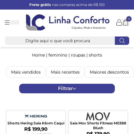
Frete grátis
nas compras acima de R$ 150
0
Linha
Conforto
Home
|
feminino
|
roupas
|
shorts
Mais vendidos
Mais recentes
Maiores descontos
Filtrar
Shorts Hering Saia K6vm Caqui
Saia Mov Shorts Fitness M0388
Blush
Por:
R$ 199,90
Por:
R$ 179,90