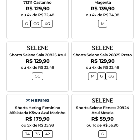
71311 Castanho
Magenta
Por:
Por:
R$ 129,90
R$ 139,90
ou 4x de R$ 32,48
ou 4x de R$ 34,98
G
GG
XG
M
Shorts Selene Saia 20825 Azul
Shorts Selene Saia 20825 Preto
Por:
Por:
R$ 129,90
R$ 129,90
ou 4x de R$ 32,48
ou 4x de R$ 32,48
GG
M
G
GG
Shorts Hering Feminino
Shorts Selene Fitness 20924
Alfaiataria K5wu Azul Marinho
Azul Mescla
Por:
Por:
R$ 179,90
R$ 59,90
ou 5x de R$ 35,98
ou 1x de R$ 56,90
34
36
42
G