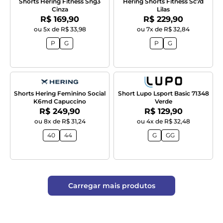
Shorts Hering Fitness Sng3
Hering Shorts Fitness Sc7d
Cinza
Lilas
Por:
Por:
R$ 169,90
R$ 229,90
ou 5x de R$ 33,98
ou 7x de R$ 32,84
P
G
P
G
Shorts Hering Feminino Social
Short Lupo Lsport Basic 71348
K6md Capuccino
Verde
Por:
Por:
R$ 249,90
R$ 129,90
ou 8x de R$ 31,24
ou 4x de R$ 32,48
40
44
G
GG
Carregar mais produtos