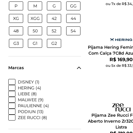
ou 7x de R$ 34
P
M
G
GG
XG
XGG
42
44
48
50
52
54
G3
G1
G2
Pijama Hering Femi
Com Calça 7C8d Azu
Por:
R$ 169,90
ou 5x de R$ 33
Marcas
DISNEY (1)
HERING (4)
LIEBE (8)
MALWEE (9)
PAULIENNE (4)
PODIUN (13)
Pijama Zee Rucci 
ZEE RUCCI (8)
Aberto Inverno Zr320
Listra