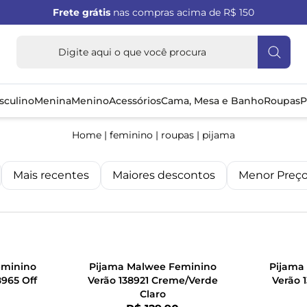
Frete grátis
nas compras acima de R$ 150
sculino
Menina
Menino
Acessórios
Cama, Mesa e Banho
Roupas
P
Home
|
feminino
|
roupas
|
pijama
Mais recentes
Maiores descontos
Menor Preç
eminino
Pijama Malwee Feminino
Pijama
8965 Off
Verão 138921 Creme/Verde
Verão 
Claro