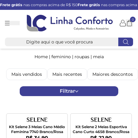
Frete grátis
nas compras acima de R$ 150
Frete grátis
nas compras acima 
0
Linha
Conforto
Home
|
feminino
|
roupas
|
meia
Mais vendidos
Mais recentes
Maiores descontos
Filtrar
Kit Selene 3 Meias Cano Médio
Kit Selene 2 Meias Esportiva
Feminina 7740 Branco/Rosa
Cano Curto 4658 Branco/Rosa
Por:
Por:
R$ 34,90
R$ 22,90