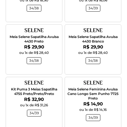
ou 1x de R$ 18,90
ou 1x de R$ 16,06
34/38
34/39
Meia Selene Sapatilha Avulsa
Meia Selene Sapatilha Avulsa
4430 Preto
4430 Branco
Por:
Por:
R$ 29,90
R$ 29,90
ou 1x de R$ 28,40
ou 1x de R$ 28,40
34/38
34/38
Kit Puma 3 Meias Sapatilha
Meia Selene Feminina Avulsa
4755 Preto/Preto/Preto
Cano Longo Sem Punho 7725
Preto
Por:
R$ 32,90
Por:
R$ 14,90
ou 1x de R$ 31,26
ou 1x de R$ 14,16
34/39
34/39