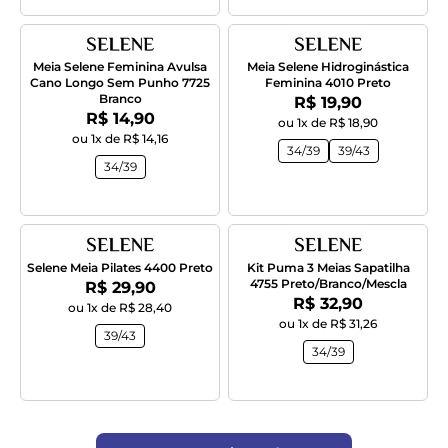
Meia Selene Feminina Avulsa
Meia Selene Hidroginástica
Cano Longo Sem Punho 7725
Feminina 4010 Preto
Branco
Por:
R$ 19,90
Por:
R$ 14,90
ou 1x de R$ 18,90
ou 1x de R$ 14,16
34/39
39/43
34/39
Selene Meia Pilates 4400 Preto
Kit Puma 3 Meias Sapatilha
4755 Preto/Branco/Mescla
Por:
R$ 29,90
Por:
R$ 32,90
ou 1x de R$ 28,40
ou 1x de R$ 31,26
39/43
34/39