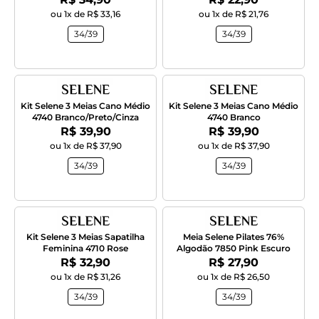
ou 1x de R$ 33,16
ou 1x de R$ 21,76
34/39
34/39
Kit Selene 3 Meias Cano Médio
Kit Selene 3 Meias Cano Médio
4740 Branco/Preto/Cinza
4740 Branco
Por:
Por:
R$ 39,90
R$ 39,90
ou 1x de R$ 37,90
ou 1x de R$ 37,90
34/39
34/39
Kit Selene 3 Meias Sapatilha
Meia Selene Pilates 76%
Feminina 4710 Rose
Algodão 7850 Pink Escuro
Por:
Por:
R$ 32,90
R$ 27,90
ou 1x de R$ 31,26
ou 1x de R$ 26,50
34/39
34/39