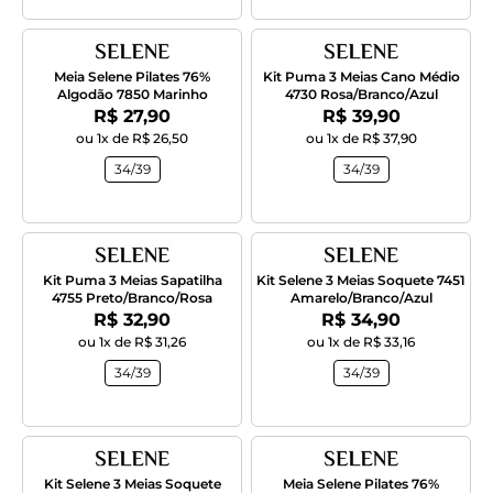
Meia Selene Pilates 76%
Kit Puma 3 Meias Cano Médio
Algodão 7850 Marinho
4730 Rosa/Branco/Azul
Por:
Por:
R$ 27,90
R$ 39,90
ou 1x de R$ 26,50
ou 1x de R$ 37,90
34/39
34/39
Kit Puma 3 Meias Sapatilha
Kit Selene 3 Meias Soquete 7451
4755 Preto/Branco/Rosa
Amarelo/Branco/Azul
Por:
Por:
R$ 32,90
R$ 34,90
ou 1x de R$ 31,26
ou 1x de R$ 33,16
34/39
34/39
Kit Selene 3 Meias Soquete
Meia Selene Pilates 76%