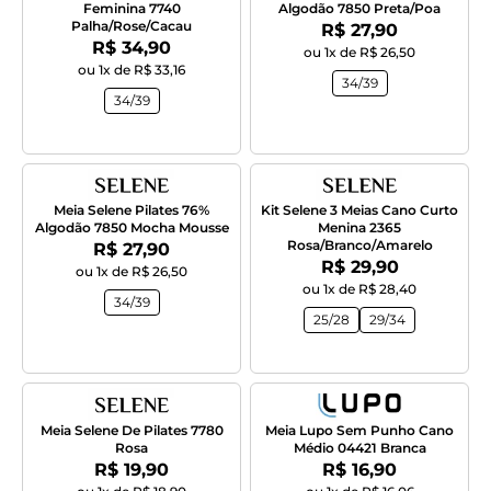
Feminina 7740
Algodão 7850 Preta/Poa
Palha/Rose/Cacau
Por:
R$ 27,90
Por:
R$ 34,90
ou 1x de R$ 26,50
ou 1x de R$ 33,16
34/39
34/39
Meia Selene Pilates 76%
Kit Selene 3 Meias Cano Curto
Algodão 7850 Mocha Mousse
Menina 2365
Rosa/Branco/Amarelo
Por:
R$ 27,90
Por:
R$ 29,90
ou 1x de R$ 26,50
ou 1x de R$ 28,40
34/39
25/28
29/34
Meia Selene De Pilates 7780
Meia Lupo Sem Punho Cano
Rosa
Médio 04421 Branca
Por:
Por:
R$ 19,90
R$ 16,90