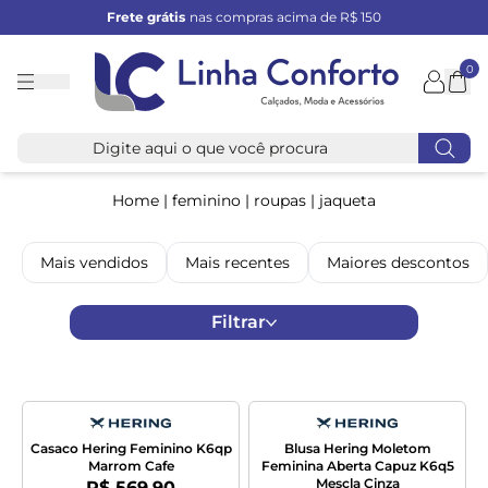
Frete grátis
nas compras acima de R$ 150
0
Linha
Conforto
Home
|
feminino
|
roupas
|
jaqueta
Mais vendidos
Mais recentes
Maiores descontos
Filtrar
Casaco Hering Feminino K6qp
Blusa Hering Moletom
Marrom Cafe
Feminina Aberta Capuz K6q5
Mescla Cinza
Por:
R$ 569,90