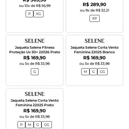
Por:
R$ 289,90
ou 10x de R$ 56,99
ou 9x de R$ 32,21
P
XG
XP
Jaqueta Selene Fitness
Jaqueta Selene Corta Vento
Proteção Uv 50+ 22026 Preto
Feminina 22025 Branco
Por:
Por:
R$ 169,90
R$ 169,90
ou 5x de R$ 33,98
ou 5x de R$ 33,98
G
M
G
GG
Jaqueta Selene Corta Vento
Feminina 22025 Preto
Por:
R$ 169,90
ou 5x de R$ 33,98
P
M
G
GG