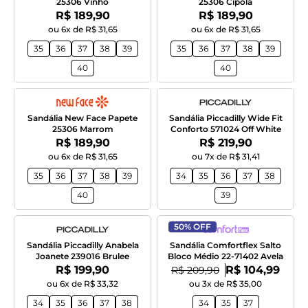
25306 Vinho
25306 Cipola
Por:
Por:
R$ 189,90
R$ 189,90
ou 6x de R$ 31,65
ou 6x de R$ 31,65
35
36
37
38
39
35
36
37
38
39
40
40
Sandália New Face Papete
Sandália Piccadilly Wide Fit
25306 Marrom
Conforto 571024 Off White
Por:
Por:
R$ 189,90
R$ 219,90
ou 6x de R$ 31,65
ou 7x de R$ 31,41
35
36
37
38
39
34
35
36
37
38
40
39
50% OFF
Sandália Piccadilly Anabela
Sandália Comfortflex Salto
Joanete 239016 Brulee
Bloco Médio 22-71402 Avela
Por:
Por:
R$ 199,90
De:
R$ 104,99
R$ 209,90
ou 6x de R$ 33,32
ou 3x de R$ 35,00
34
35
36
37
38
34
35
37