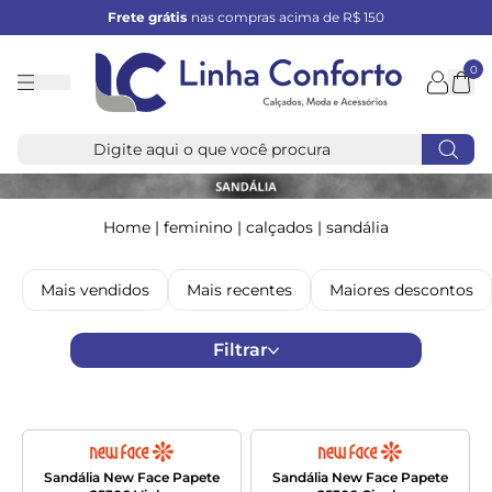
Frete grátis
nas compras acima de R$ 150
0
Linha
Conforto
Home
|
feminino
|
calçados
|
sandália
Mais vendidos
Mais recentes
Maiores descontos
Filtrar
Sandália New Face Papete
Sandália New Face Papete