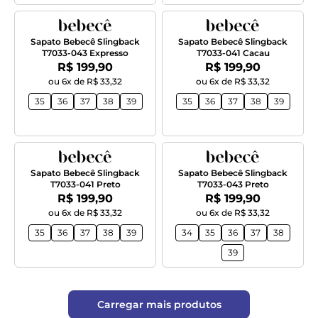
Sapato Bebecê Slingback
Sapato Bebecê Slingback
T7033-043 Expresso
T7033-041 Cacau
Por:
Por:
R$ 199,90
R$ 199,90
ou 6x de R$ 33,32
ou 6x de R$ 33,32
35
36
37
38
39
35
36
37
38
39
Sapato Bebecê Slingback
Sapato Bebecê Slingback
T7033-041 Preto
T7033-043 Preto
Por:
Por:
R$ 199,90
R$ 199,90
ou 6x de R$ 33,32
ou 6x de R$ 33,32
35
36
37
38
39
34
35
36
37
38
39
Carregar mais produtos