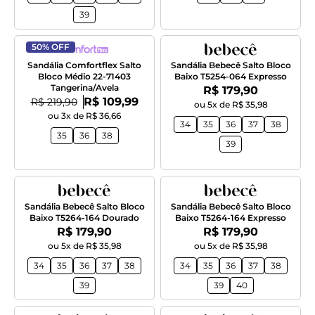
39
50% OFF
Sandália Comfortflex Salto
Sandália Bebecê Salto Bloco
Bloco Médio 22-71403
Baixo T5254-064 Expresso
Tangerina/Avela
Por:
R$ 179,90
Por:
De:
R$ 109,99
R$ 219,90
ou 5x de R$ 35,98
ou 3x de R$ 36,66
34
35
36
37
38
35
36
38
39
Sandália Bebecê Salto Bloco
Sandália Bebecê Salto Bloco
Baixo T5264-164 Dourado
Baixo T5264-164 Expresso
Por:
Por:
R$ 179,90
R$ 179,90
ou 5x de R$ 35,98
ou 5x de R$ 35,98
34
35
36
37
38
34
35
36
37
38
39
39
40