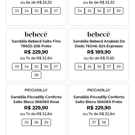
ou 6x de R$ 33,32
ou 6x de R$ 33,32
33
34
35
36
37
34
35
36
37
39
Sandália Bebecê Salto Fino
Sandália Bebecê Anabela De
T8653-206 Preto
Dedo T6046-524 Expresso
Por:
Por:
R$ 229,90
R$ 189,90
ou 7x de R$ 32,84
ou 6x de R$ 31,65
33
34
35
36
37
34
35
36
37
39
38
Sandália Piccadilly Conforto
Sandália Piccadilly Conforto
Salto Bloco 566060 Rose
Salto Bloco 566060 Preto
Por:
Por:
R$ 229,90
R$ 229,90
ou 7x de R$ 32,84
ou 7x de R$ 32,84
35
38
39
37
38