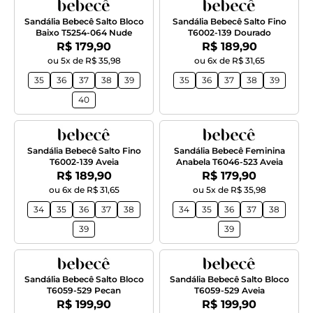
Sandália Bebecê Salto Bloco
Sandália Bebecê Salto Fino
Baixo T5254-064 Nude
T6002-139 Dourado
Por:
Por:
R$ 179,90
R$ 189,90
ou 5x de R$ 35,98
ou 6x de R$ 31,65
35
36
37
38
39
35
36
37
38
39
40
Sandália Bebecê Salto Fino
Sandália Bebecê Feminina
T6002-139 Aveia
Anabela T6046-523 Aveia
Por:
Por:
R$ 189,90
R$ 179,90
ou 6x de R$ 31,65
ou 5x de R$ 35,98
34
35
36
37
38
34
35
36
37
38
39
39
Sandália Bebecê Salto Bloco
Sandália Bebecê Salto Bloco
T6059-529 Pecan
T6059-529 Aveia
Por:
Por:
R$ 199,90
R$ 199,90