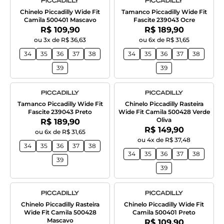
Chinelo Piccadilly Wide Fit
Tamanco Piccadilly Wide Fit
Camila 500401 Mascavo
Fascite 239043 Ocre
Por:
Por:
R$ 109,90
R$ 189,90
ou 3x de R$ 36,63
ou 6x de R$ 31,65
34
35
36
37
38
34
35
36
37
38
39
39
Tamanco Piccadilly Wide Fit
Chinelo Piccadilly Rasteira
Fascite 239043 Preto
Wide Fit Camila 500428 Verde
Oliva
Por:
R$ 189,90
Por:
R$ 149,90
ou 6x de R$ 31,65
ou 4x de R$ 37,48
34
35
36
37
38
34
35
36
37
38
39
39
Chinelo Piccadilly Rasteira
Chinelo Piccadilly Wide Fit
Wide Fit Camila 500428
Camila 500401 Preto
Mascavo
Por:
R$ 109,90