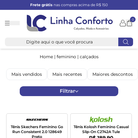
Frete grátis
nas compras acima de R$ 150
0
Linha
Conforto
Home
|
feminino
|
calçados
Mais vendidos
Mais recentes
Maiores descontos
Filtrar
Tênis Skechers Feminino Go
Tênis Kolosh Feminino Casual
Run Consistent 2.0 128649
Slip-On C2742A Tule
Preto
Por:
R$ 189,90