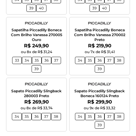
39
40
39
40
Sapatilha Piccadilly Boneca
Sapatilha Piccadilly Boneca
Com Brilho Vanessa 270005
Com Brilho Vanessa 270002
Ouro
Preto
Por:
Por:
R$ 249,90
R$ 219,90
ou 8x de R$ 31,24
ou 7x de R$ 31,41
33
34
35
36
37
34
35
36
37
38
39
39
Sapato Piccadilly Slingback
Sapato Piccadilly Slingback
280003 Preto
Boneca 160124 Preto
Por:
Por:
R$ 269,90
R$ 299,90
ou 8x de R$ 33,74
ou 9x de R$ 33,32
34
35
36
37
38
34
35
36
37
38
39