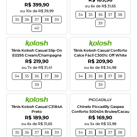
Por:
R$ 399,90
ou 6x de R$ 31,65
ou 10x de R$ 39,99
34
35
36
37
38
35
36
37
38
39
39
40
Tênis Kolosh Casual Slip-On
Tênis Kolosh Casual Conforto
E0295 Cream/Champagne
Calce Fácil C3001c Off White
Por:
Por:
R$ 219,90
R$ 209,90
ou 7x de R$ 31,41
ou 6x de R$ 34,98
34
35
36
37
38
34
35
36
37
38
39
39
Tênis Kolosh Casual C3184A
Chinelo Piccadilly Gaspea
Preto
Conforto 500404 Brulee/Cacau
Por:
Por:
R$ 189,90
R$ 169,90
ou 6x de R$ 31,65
ou 5x de R$ 33,98
35
36
37
38
39
34
35
36
37
38