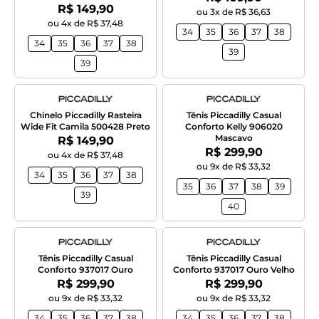
Por:
R$ 149,90
ou 3x de R$ 36,63
ou 4x de R$ 37,48
34
35
36
37
38
34
35
36
37
38
39
39
Chinelo Piccadilly Rasteira
Tênis Piccadilly Casual
Wide Fit Camila 500428 Preto
Conforto Kelly 906020
Mascavo
Por:
R$ 149,90
Por:
R$ 299,90
ou 4x de R$ 37,48
ou 9x de R$ 33,32
34
35
36
37
38
35
36
37
38
39
39
40
Tênis Piccadilly Casual
Tênis Piccadilly Casual
Conforto 937017 Ouro
Conforto 937017 Ouro Velho
Por:
Por:
R$ 299,90
R$ 299,90
ou 9x de R$ 33,32
ou 9x de R$ 33,32
34
35
36
37
38
34
35
36
37
38