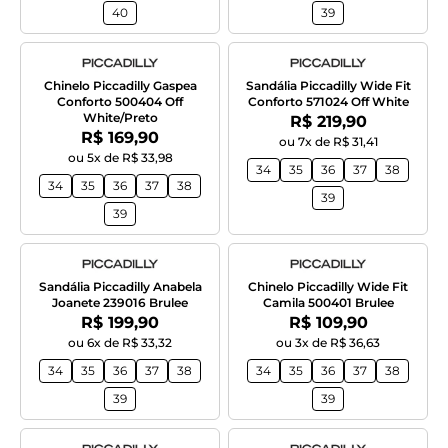
40
39
Chinelo Piccadilly Gaspea
Sandália Piccadilly Wide Fit
Conforto 500404 Off
Conforto 571024 Off White
White/Preto
Por:
R$ 219,90
Por:
R$ 169,90
ou 7x de R$ 31,41
ou 5x de R$ 33,98
34
35
36
37
38
34
35
36
37
38
39
39
Sandália Piccadilly Anabela
Chinelo Piccadilly Wide Fit
Joanete 239016 Brulee
Camila 500401 Brulee
Por:
Por:
R$ 199,90
R$ 109,90
ou 6x de R$ 33,32
ou 3x de R$ 36,63
34
35
36
37
38
34
35
36
37
38
39
39