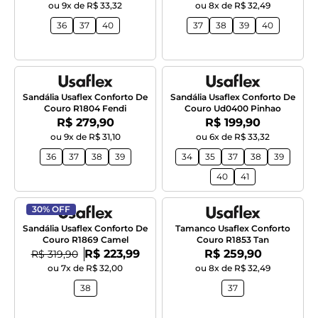
ou 9x de R$ 33,32
ou 8x de R$ 32,49
36
37
40
37
38
39
40
Sandália Usaflex Conforto De
Sandália Usaflex Conforto De
Couro R1804 Fendi
Couro Ud0400 Pinhao
Por:
Por:
R$ 279,90
R$ 199,90
ou 9x de R$ 31,10
ou 6x de R$ 33,32
36
37
38
39
34
35
37
38
39
40
41
30% OFF
Sandália Usaflex Conforto De
Tamanco Usaflex Conforto
Couro R1869 Camel
Couro R1853 Tan
Por:
Por:
De:
R$ 223,99
R$ 259,90
R$ 319,90
ou 7x de R$ 32,00
ou 8x de R$ 32,49
38
37