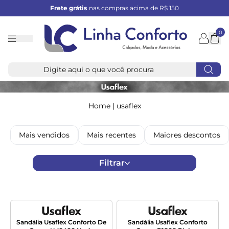
Frete grátis
nas compras acima de R$ 150
0
Linha
Conforto
Home
|
usaflex
Mais vendidos
Mais recentes
Maiores descontos
Filtrar
Sandália Usaflex Conforto De
Sandália Usaflex Conforto