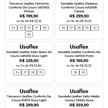
Tamanco Usaflex Feminino
Sandália Usaflex Elastano
Conforto De Couro Ud11003
Conforto Couro AA3008
Pinhao
Canela
Por:
Por:
R$ 199,90
R$ 299,90
ou 6x de R$ 33,32
ou 9x de R$ 33,32
34
35
36
37
38
36
37
38
39
40
39
Sandália Usaflex Salto Baixo De
Sandália Usaflex Conforto De
Couro Ud1200 Ouro Light
Couro Ud1100 Preto
Por:
Por:
R$ 229,90
R$ 199,90
ou 7x de R$ 32,84
ou 6x de R$ 33,32
34
37
38
39
38
39
Tamanco Usaflex Conforto De
Sandalia Usaflex Salto Médio
Couro R1872 Ouro Light
Grosso Y8204 Doce
Por:
Por:
R$ 299,90
R$ 259,90