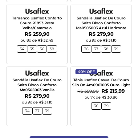
Tamanco Usaflex Conforto
Sandália Usaflex De Couro
Couro R1853 Prata
Salto Bloco Conforto
Velha/Caramelo
Ma0505003 Azul Horizonte
Por:
Por:
R$ 259,90
R$ 279,90
ou 8x de R$ 32,49
ou 9x de R$ 31,10
34
35
36
38
36
37
38
39
40% OFF
Sandália Usaflex De Couro
Tênis Usaflex Casual De Couro
Salto Bloco Conforto
Slip On Am0901005 Ouro Light
Ma0505003 Vanilla
Por:
De:
R$ 215,99
R$ 359,90
Por:
R$ 279,90
ou 7x de R$ 30,86
ou 9x de R$ 31,10
38
39
34
37
39