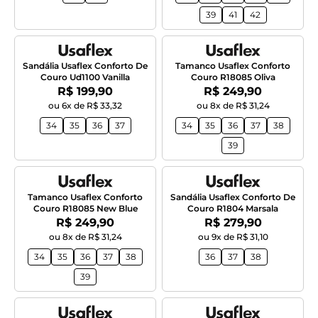
39
41
42
Sandália Usaflex Conforto De
Tamanco Usaflex Conforto
Couro Ud1100 Vanilla
Couro R18085 Oliva
Por:
Por:
R$ 199,90
R$ 249,90
ou 6x de R$ 33,32
ou 8x de R$ 31,24
34
35
36
37
34
35
36
37
38
39
Tamanco Usaflex Conforto
Sandália Usaflex Conforto De
Couro R18085 New Blue
Couro R1804 Marsala
Por:
Por:
R$ 249,90
R$ 279,90
ou 8x de R$ 31,24
ou 9x de R$ 31,10
34
35
36
37
38
36
37
38
39