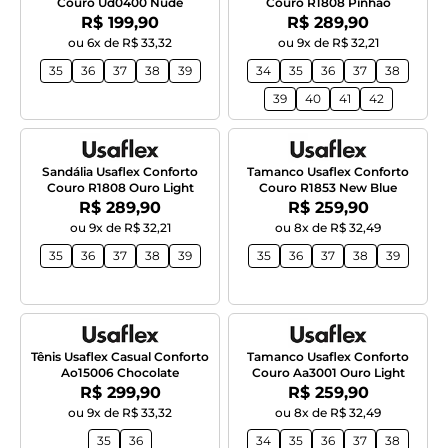
Couro Ud0400 Nude
Couro R1808 Pinhao
Por:
Por:
R$ 199,90
R$ 289,90
ou 6x de R$ 33,32
ou 9x de R$ 32,21
35
36
37
38
39
34
35
36
37
38
39
40
41
42
Sandália Usaflex Conforto
Tamanco Usaflex Conforto
Couro R1808 Ouro Light
Couro R1853 New Blue
Por:
Por:
R$ 289,90
R$ 259,90
ou 9x de R$ 32,21
ou 8x de R$ 32,49
35
36
37
38
39
35
36
37
38
39
Tênis Usaflex Casual Conforto
Tamanco Usaflex Conforto
Ao15006 Chocolate
Couro Aa3001 Ouro Light
Por:
Por:
R$ 299,90
R$ 259,90
ou 9x de R$ 33,32
ou 8x de R$ 32,49
35
36
34
35
36
37
38